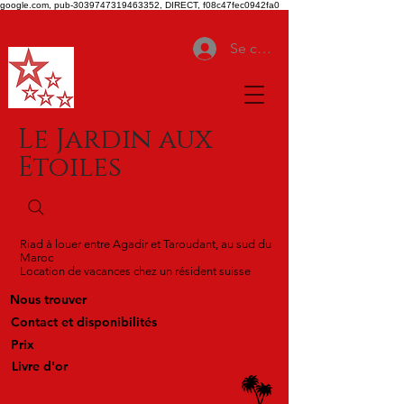
google.com, pub-3039747319463352, DIRECT, f08c47fec0942fa0
Se connecter
Le Jardin aux
Etoiles
Riad à louer entre Agadir et Taroudant, au sud du
Maroc
Location de vacances chez un résident suisse
Nous trouver
Contact et disponibilités
Prix
Livre d'or