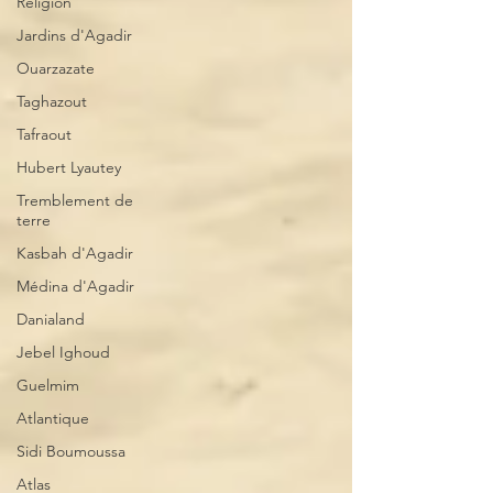
Religion
Jardins d'Agadir
Ouarzazate
Taghazout
Tafraout
Hubert Lyautey
Tremblement de
terre
Kasbah d'Agadir
Médina d'Agadir
Danialand
Jebel Ighoud
Guelmim
Atlantique
Sidi Boumoussa
Atlas