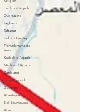
Religion
Jardins d'Agadir
Ouarzazate
Taghazout
Tafraout
Hubert Lyautey
Tremblement de
terre
Kasbah d'Agadir
Médina d'Agadir
Danialand
Jebel Ighoud
Guelmim
Atlantique
Sidi Boumoussa
Atlas