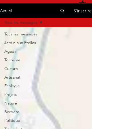
S'inscrire
Actuel
Tous les messages
Tous les messages
Jardin aux Etoiles
Agadir
Tourisme
Culture
Artisanat
Ecologie
Projets
Nature
Berbère
Politique