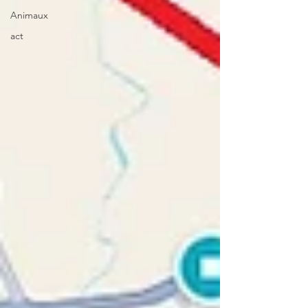
Animaux
act