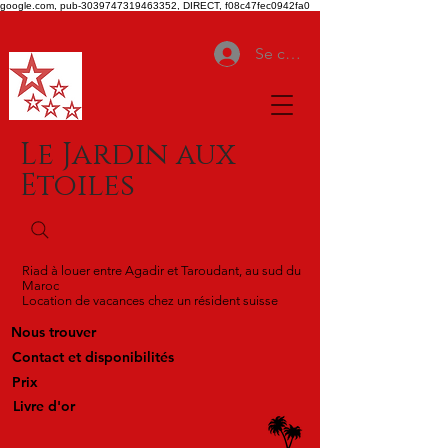
google.com, pub-3039747319463352, DIRECT, f08c47fec0942fa0
Se connecter
Le Jardin aux
Etoiles
Riad à louer entre Agadir et Taroudant, au sud du
Maroc
Location de vacances chez un résident suisse
Nous trouver
Contact et disponibilités
Prix
Livre d'or