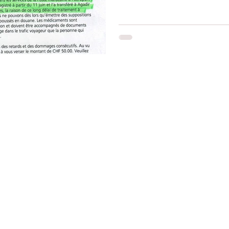
Restons connectés
Le r
d'Ag
res