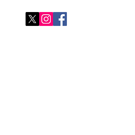
Déco
Rest
Où a
Nos 
Do Not Sell My Personal Information