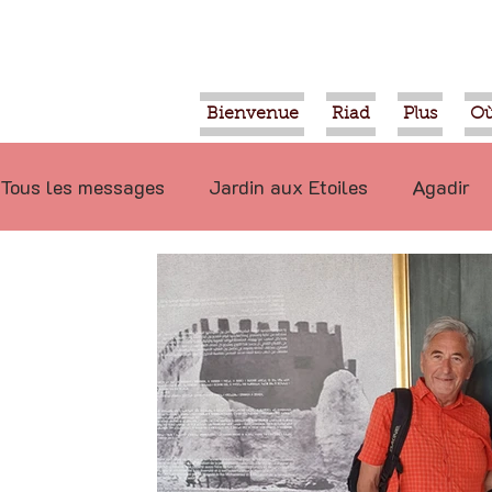
Bienvenue
Riad
Plus
Où
Tous les messages
Jardin aux Etoiles
Agadir
Ecologie
Projets
Nature
Berbère
P
Marrakech
Alimentation
Evénements
Déconseillé
Ouled Teima
Vidéos
Tiznit