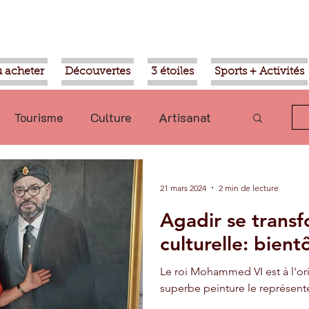
 acheter
Découvertes
3 étoiles
Sports + Activités
Tourisme
Culture
Artisanat
olitique
Taroudant
International
21 mars 2024
2 min de lecture
Agadir se transf
Mohammed VI
Economie
culturelle: bient
Le roi Mohammed VI est à l'or
Transport
Aziz Akhannouch
superbe peinture le représente