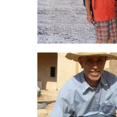
Sport
Essaouira
Religion
Jardins d'Ag
Tafraout