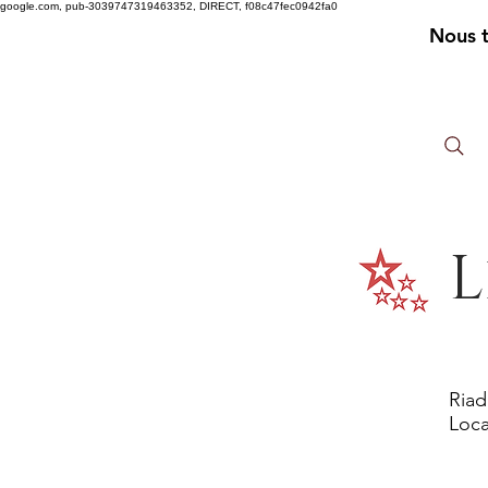
google.com, pub-3039747319463352, DIRECT, f08c47fec0942fa0
Nous 
L
Riad
Loca