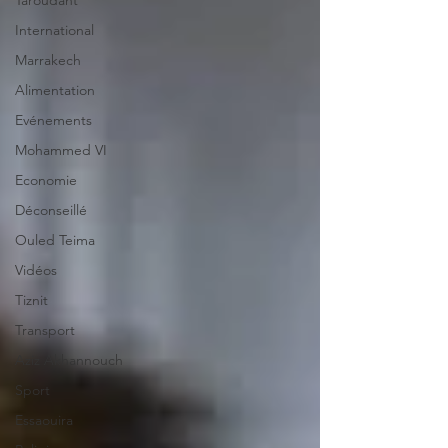
Taroudant
International
Marrakech
Alimentation
Evénements
Mohammed VI
Economie
Déconseillé
Ouled Teima
Vidéos
Tiznit
Transport
Aziz Akhannouch
Sport
Essaouira