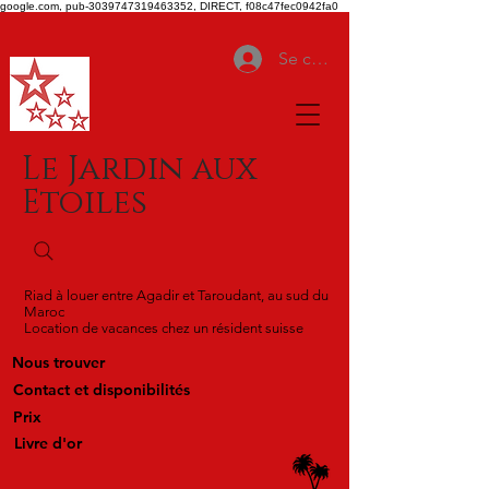
google.com, pub-3039747319463352, DIRECT, f08c47fec0942fa0
Se connecter
Le Jardin aux
Etoiles
Riad à louer entre Agadir et Taroudant, au sud du
Maroc
Location de vacances chez un résident suisse
Nous trouver
Contact et disponibilités
Prix
Livre d'or