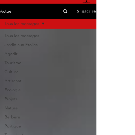
S'inscrire
Actuel
Tous les messages
Tous les messages
Jardin aux Etoiles
Agadir
Tourisme
Culture
Artisanat
Ecologie
Projets
Nature
Berbère
Politique