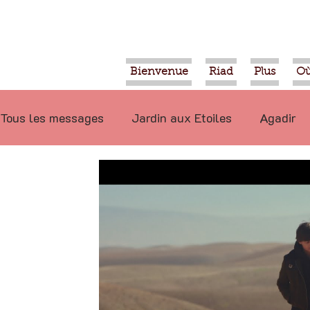
Bienvenue
Riad
Plus
Où
Tous les messages
Jardin aux Etoiles
Agadir
Ecologie
Projets
Nature
Berbère
P
Marrakech
Alimentation
Evénements
Déconseillé
Ouled Teima
Vidéos
Tiznit