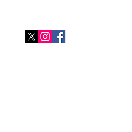
res
Déco
Rest
Où a
Nos 
Do Not Sell My Personal Information