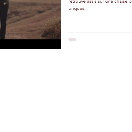
retrouve assis sur une chaise
briques.
adir
Ouarzazate
Taghazout
Restons connectés
Le r
d'Ag