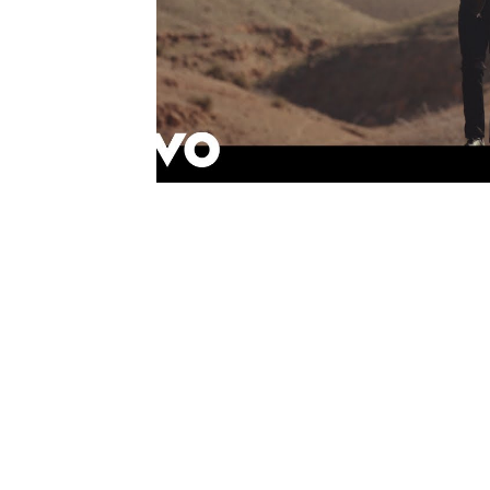
Sport
Essaouira
Religion
Jardins d'Ag
Tafraout
Contact