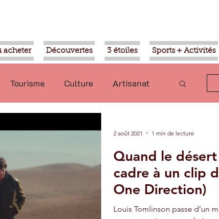
 acheter
Découvertes
3 étoiles
Sports + Activités
Tourisme
Culture
Artisanat
olitique
Taroudant
International
2 août 2021
1 min de lecture
Quand le désert
Mohammed VI
Economie
cadre à un clip 
One Direction)
Transport
Aziz Akhannouch
Louis Tomlinson passe d’un mo