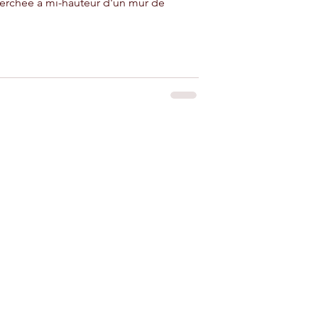
 perchée à mi-hauteur d'un mur de
iad à louer près
adir