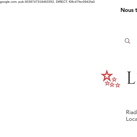
google.com, pub-3039747319463352, DIRECT, f08c47fec0942fa0
Nous 
L
Riad
Loca