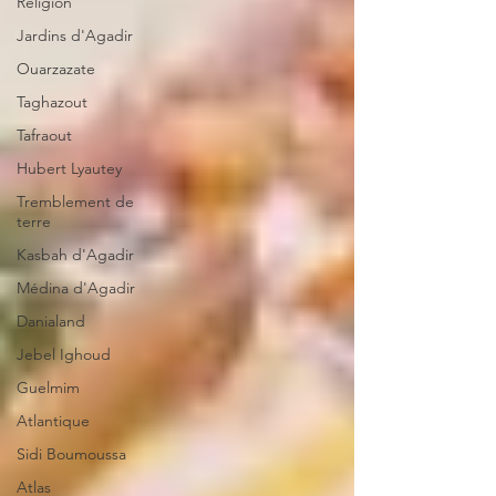
Religion
Jardins d'Agadir
Ouarzazate
Taghazout
Tafraout
Hubert Lyautey
Tremblement de
terre
Kasbah d'Agadir
Médina d'Agadir
Danialand
Jebel Ighoud
Guelmim
Atlantique
Sidi Boumoussa
Atlas