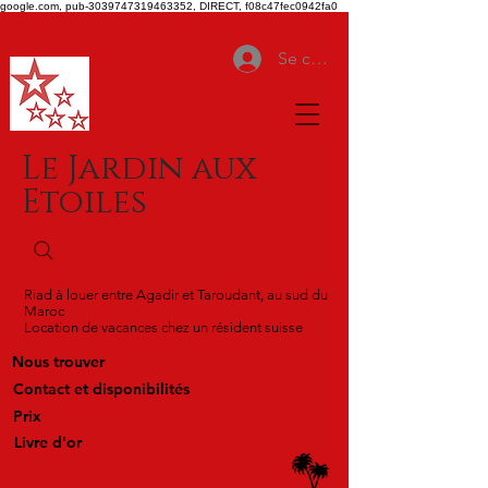
google.com, pub-3039747319463352, DIRECT, f08c47fec0942fa0
Se connecter
Le Jardin aux
Etoiles
Riad à louer entre Agadir et Taroudant, au sud du
Maroc
Location de vacances chez un résident suisse
Nous trouver
Contact et disponibilités
Prix
Livre d'or