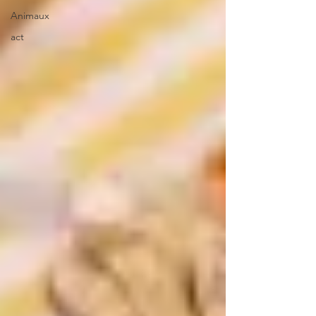
Animaux
act