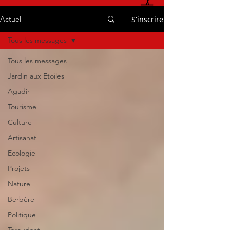
S'inscrire
Actuel
Tous les messages
Tous les messages
Jardin aux Etoiles
Agadir
Tourisme
Culture
Artisanat
Ecologie
Projets
Nature
Berbère
Politique