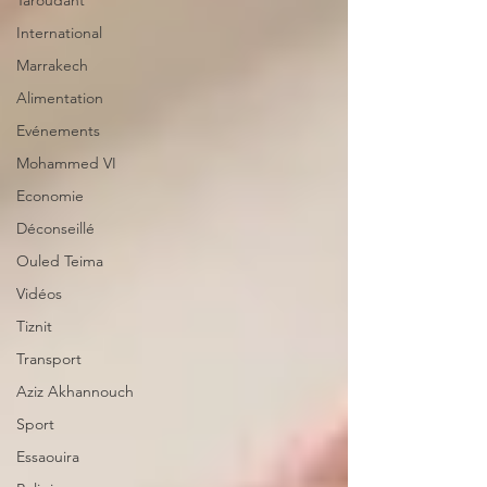
Taroudant
International
Marrakech
Alimentation
Evénements
Mohammed VI
Economie
Déconseillé
Ouled Teima
Vidéos
Tiznit
Transport
Aziz Akhannouch
Sport
Essaouira