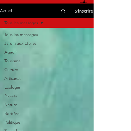
S'inscrire
Actuel
Tous les messages
Tous les messages
Jardin aux Etoiles
Agadir
Tourisme
Culture
Artisanat
Ecologie
Projets
Nature
Berbère
Politique