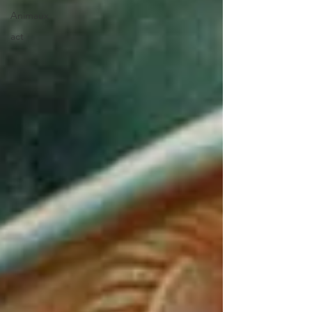
Animaux
act