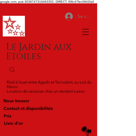
google.com, pub-3039747319463352, DIRECT, f08c47fec0942fa0
Se connecter
Le Jardin aux
Etoiles
Riad à louer entre Agadir et Taroudant, au sud du
Maroc
Location de vacances chez un résident suisse
Nous trouver
Contact et disponibilités
Prix
Livre d'or