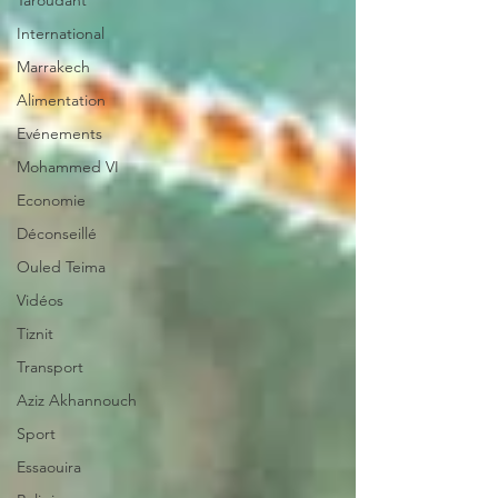
Taroudant
International
Marrakech
Alimentation
Evénements
Mohammed VI
Economie
Déconseillé
Ouled Teima
Vidéos
Tiznit
Transport
Aziz Akhannouch
Sport
Essaouira