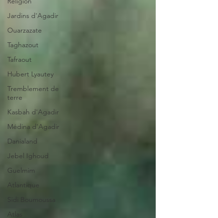
Religion
Jardins d'Agadir
Ouarzazate
Taghazout
Tafraout
Hubert Lyautey
Tremblement de
terre
Kasbah d'Agadir
Médina d'Agadir
Danialand
Jebel Ighoud
Guelmim
Atlantique
Sidi Boumoussa
Atlas