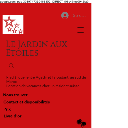
google.com, pub-3039747319463352, DIRECT, f08c47fec0942fa0
Se connecter
Le Jardin aux
Etoiles
Riad à louer entre Agadir et Taroudant, au sud du
Maroc
Location de vacances chez un résident suisse
Nous trouver
Contact et disponibilités
Prix
Livre d'or