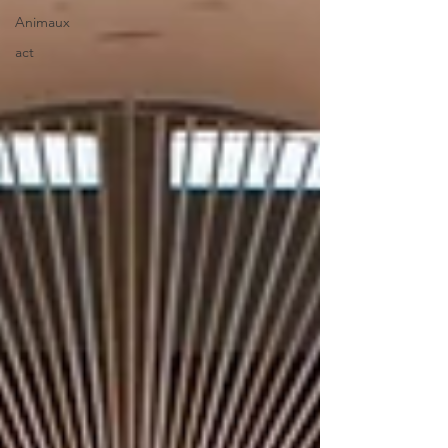
Animaux
act