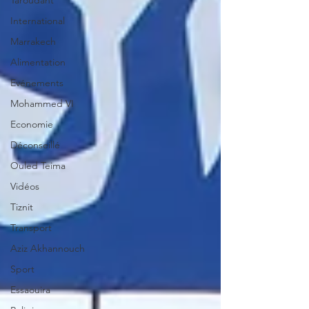
Taroudant
International
Marrakech
Alimentation
Evénements
Mohammed VI
Economie
Déconseillé
Ouled Teima
Vidéos
Tiznit
Transport
Aziz Akhannouch
Sport
Essaouira