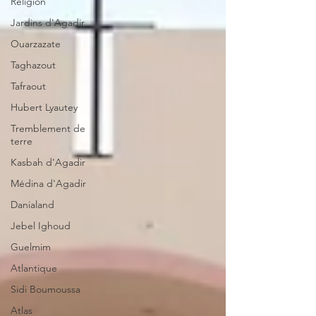
Religion
Jardins d'Agadir
Ouarzazate
Taghazout
Tafraout
Hubert Lyautey
Tremblement de
terre
Kasbah d'Agadir
Médina d'Agadir
Danialand
Jebel Ighoud
Guelmim
Atlantique
Sidi Boumoussa
Atlas