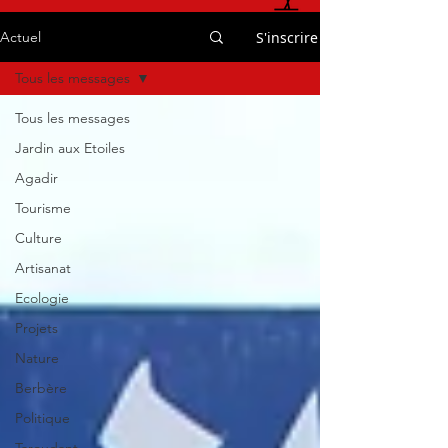
S'inscrire
Actuel
Tous les messages
Tous les messages
Jardin aux Etoiles
Agadir
Tourisme
Culture
Artisanat
Ecologie
Projets
Nature
Berbère
Politique