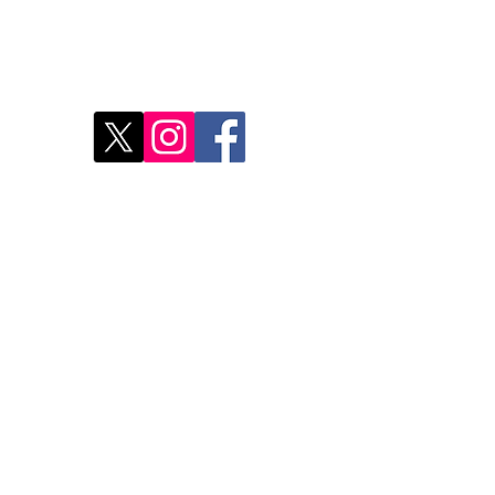
res
Déco
Rest
Où a
Nos 
Do Not Sell My Personal Information