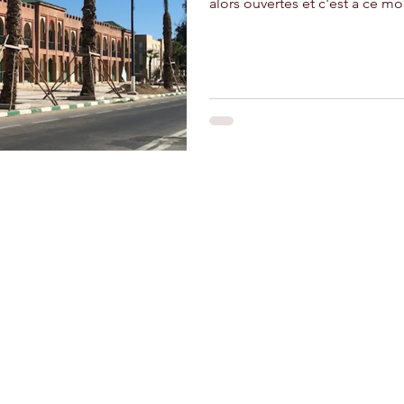
alors ouvertes et c'est à ce mo
adir
Ouarzazate
Taghazout
Restons connectés
Le r
d'Ag