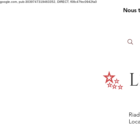
google.com, pub-3039747319463352, DIRECT, f08c47fec0942fa0
Nous 
L
Riad
Loca