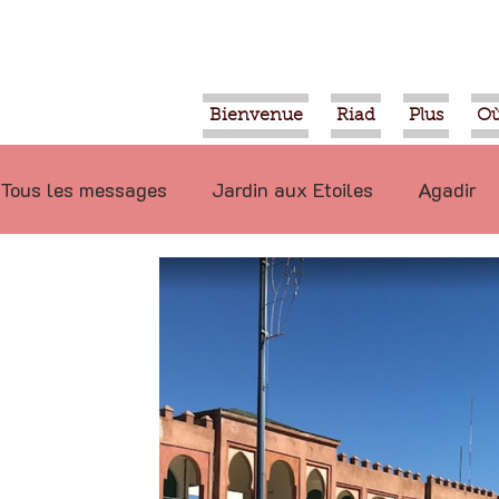
Bienvenue
Riad
Plus
Où
Tous les messages
Jardin aux Etoiles
Agadir
Ecologie
Projets
Nature
Berbère
P
Marrakech
Alimentation
Evénements
Déconseillé
Ouled Teima
Vidéos
Tiznit