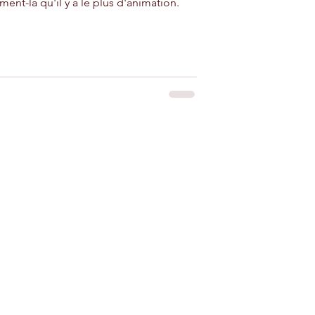
ment-là qu'il y a le plus d'animation.
iad à louer près
adir