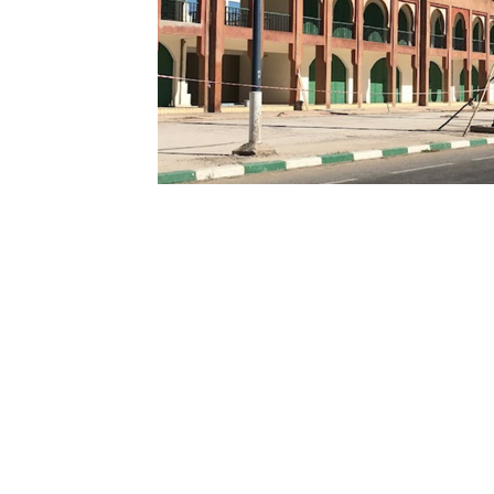
Sport
Essaouira
Religion
Jardins d'Ag
Tafraout
Contact