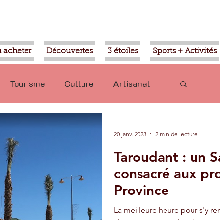
 acheter
Découvertes
3 étoiles
Sports + Activités
Tourisme
Culture
Artisanat
olitique
Taroudant
International
20 janv. 2023
2 min de lecture
Taroudant : un 
Mohammed VI
Economie
consacré aux pro
Province
Transport
Aziz Akhannouch
La meilleure heure pour s'y re