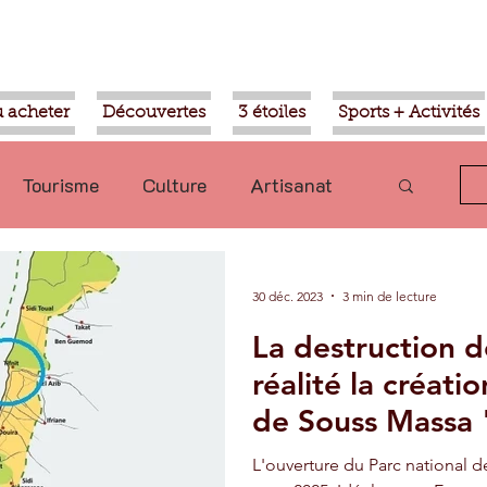
 acheter
Découvertes
3 étoiles
Sports + Activités
Tourisme
Culture
Artisanat
olitique
Taroudant
International
30 déc. 2023
3 min de lecture
La destruction d
Mohammed VI
Economie
réalité la créat
de Souss Massa 
Transport
Aziz Akhannouch
L'ouverture du Parc national 