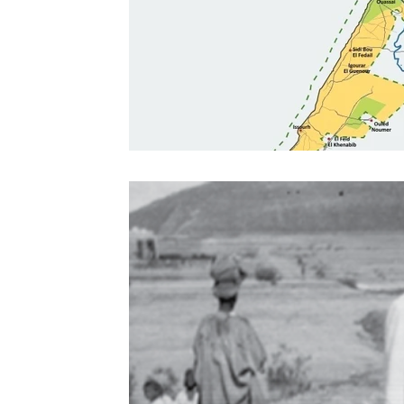
Sport
Essaouira
Religion
Jardins d'Ag
Tafraout