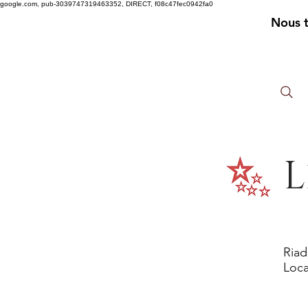
google.com, pub-3039747319463352, DIRECT, f08c47fec0942fa0
Nous 
L
Riad
Loca