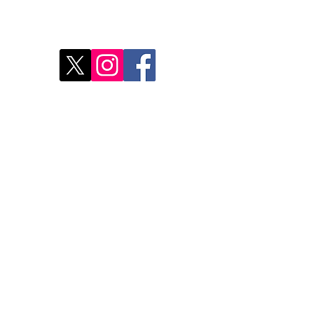
res
Déco
Rest
Où a
Nos 
Do Not Sell My Personal Information