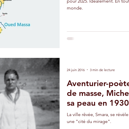
pour 2025. Idéalement. En tou
monde.
adir
Ouarzazate
Taghazout
24 juin 2016
3 min de lecture
Aventurier-poète
de masse, Michel
sa peau en 1930
La ville rêvée, Smara, se révèl
une "cité du mirage".