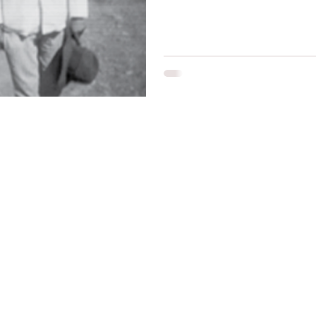
Restons connectés
Le r
d'Ag