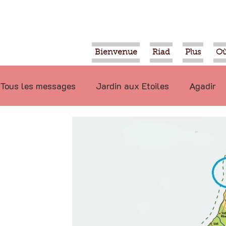
Bienvenue
Riad
Plus
Où
Tous les messages
Jardin aux Etoiles
Agadir
Ecologie
Projets
Nature
Berbère
P
Marrakech
Alimentation
Evénements
Déconseillé
Ouled Teima
Vidéos
Tiznit