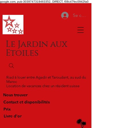
google.com, pub-3039747319463352, DIRECT, f08c47fec0942fa0
Se connecter
Le Jardin aux
Etoiles
Riad à louer entre Agadir et Taroudant, au sud du
Maroc
Location de vacances chez un résident suisse
Nous trouver
Contact et disponibilités
Prix
Livre d'or