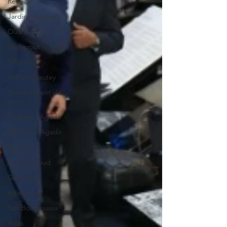
Religion
Jardins d'Agadir
Ouarzazate
Taghazout
Tafraout
Hubert Lyautey
Tremblement de
terre
Kasbah d'Agadir
Médina d'Agadir
Danialand
Jebel Ighoud
Guelmim
Atlantique
Sidi Boumoussa
Atlas