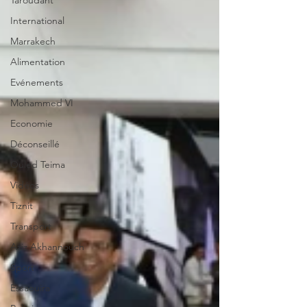
Taroudant
International
Marrakech
Alimentation
Evénements
Mohammed VI
Economie
Déconseillé
Ouled Teima
Vidéos
Tiznit
Transport
Aziz Akhannouch
Sport
Essaouira