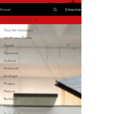
S'inscrire
Actuel
Tous les messages
Tous les messages
Jardin aux Etoiles
Agadir
Tourisme
Culture
Artisanat
Ecologie
Projets
Nature
Berbère
Politique