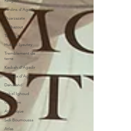
Religion
Jardins d'Agadir
Ouarzazate
Taghazout
Tafraout
Hubert Lyautey
Tremblement de
terre
Kasbah d'Agadir
Médina d'Agadir
Danialand
Jebel Ighoud
Guelmim
Atlantique
Sidi Boumoussa
Atlas