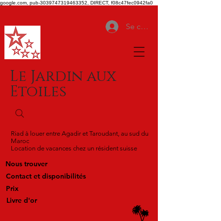
google.com, pub-3039747319463352, DIRECT, f08c47fec0942fa0
Se connecter
Le Jardin aux
Etoiles
Riad à louer entre Agadir et Taroudant, au sud du
Maroc
Location de vacances chez un résident suisse
Nous trouver
Contact et disponibilités
Prix
Livre d'or