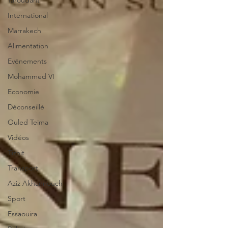
Taroudant
International
Marrakech
Alimentation
Evénements
Mohammed VI
Economie
Déconseillé
Ouled Teima
Vidéos
Tiznit
Transport
Aziz Akhannouch
Sport
Essaouira