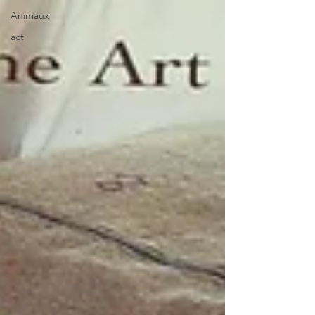
Animaux
act