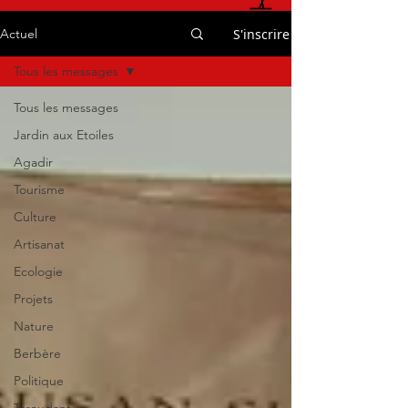
S'inscrire
Actuel
Tous les messages
Tous les messages
Jardin aux Etoiles
Agadir
Tourisme
Culture
Artisanat
Ecologie
Projets
Nature
Berbère
Politique