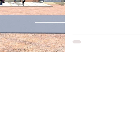
adir
Ouarzazate
Taghazout
Restons connectés
Le r
d'Ag