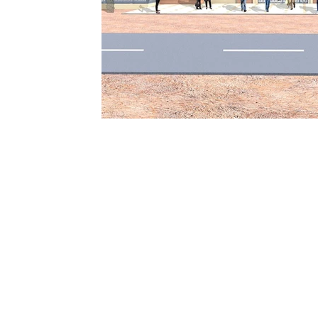
Sport
Essaouira
Religion
Jardins d'Ag
Tafraout
Contact