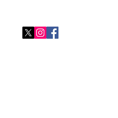
res
Déco
Rest
Où a
Nos 
Do Not Sell My Personal Information