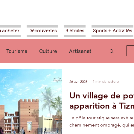
 acheter
Découvertes
3 étoiles
Sports + Activités
Tourisme
Culture
Artisanat
olitique
Taroudant
International
26 avr. 2023
1 min de lecture
Un village de pot
Mohammed VI
Economie
apparition à Tizn
Le pôle touristique sera axé au
Transport
Aziz Akhannouch
cheminement ombragé, qui ent