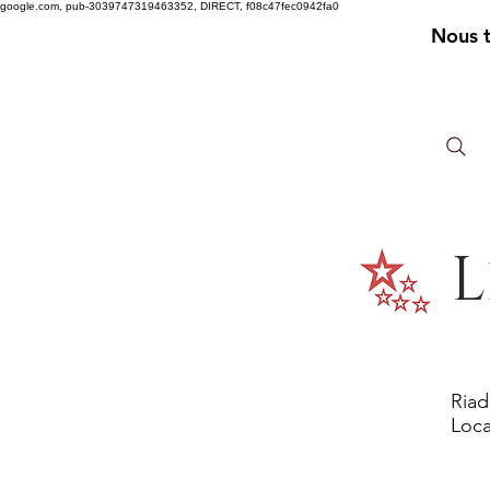
google.com, pub-3039747319463352, DIRECT, f08c47fec0942fa0
Nous 
L
Riad
Loca