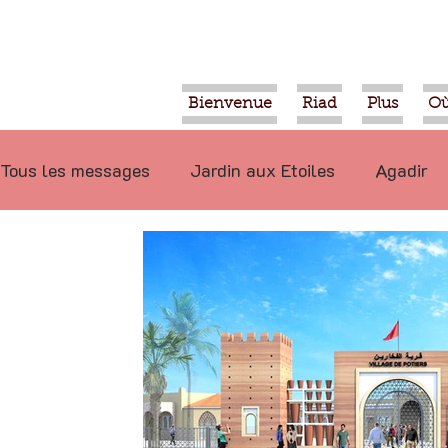
Bienvenue
Riad
Plus
Où
Tous les messages
Jardin aux Etoiles
Agadir
Ecologie
Projets
Nature
Berbère
P
Marrakech
Alimentation
Evénements
Déconseillé
Ouled Teima
Vidéos
Tiznit