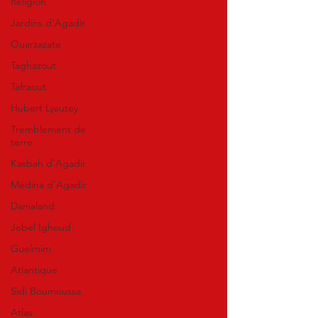
Religion
Jardins d'Agadir
Ouarzazate
Taghazout
Tafraout
Hubert Lyautey
Tremblement de
terre
Kasbah d'Agadir
Médina d'Agadir
Danialand
Jebel Ighoud
Guelmim
Atlantique
Sidi Boumoussa
Atlas