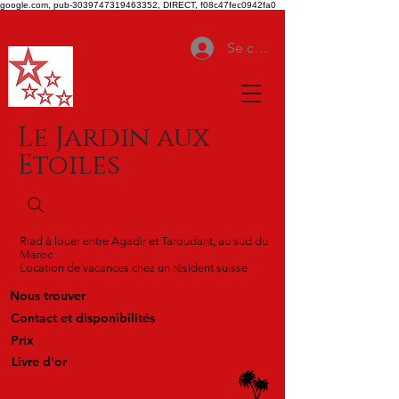
google.com, pub-3039747319463352, DIRECT, f08c47fec0942fa0
Se connecter
Le Jardin aux
Etoiles
Riad à louer entre Agadir et Taroudant, au sud du
Maroc
Location de vacances chez un résident suisse
Nous trouver
Contact et disponibilités
Prix
Livre d'or