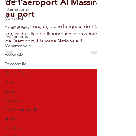
de l'aéroport Al Massira
Taroudant
International
au port
Marrakech
Le premier tronçon, d'une longueur de 7,5
Alimentation
km, va du village d'Ikhourbane, à proximité
Evénements
de l'aéroport, à la route Nationale 8.
Mohammed VI
Economie
Déconseillé
Ouled Teima
Vidéos
Tiznit
Transport
Aziz Akhannouch
Sport
Essaouira