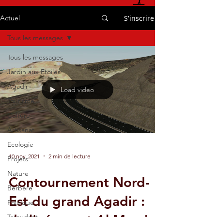
S'inscrire
Actuel
Tous les messages
Tous les messages
Jardin aux Etoiles
Agadir
Load video
Tourisme
Culture
Artisanat
Ecologie
10 nov. 2021
2 min de lecture
Projets
Nature
Contournement Nord-
Berbère
Est du grand Agadir :
Politique