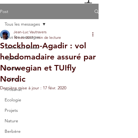
Post
Tous les messages
Jean-Luc Vautravers
Tous les messages
10 nov. 2017
1 min de lecture
Stockholm-Agadir : vol
Jardin aux Etoiles
hebdomadaire assuré par
Agadir
Norwegian et TUIfly
Tourisme
Nordic
Culture
Dernière mise à jour :
17 févr. 2020
Artisanat
Ecologie
Projets
Nature
Berbère