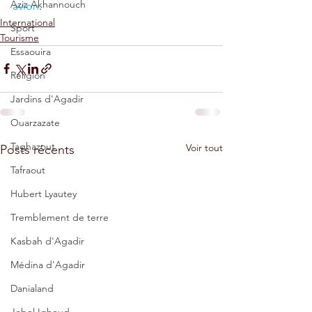
Aziz Akhannouch
avion
.
International
Sport
Tourisme
Essaouira
Religion
Jardins d'Agadir
Ouarzazate
Taghazout
Voir tout
Posts récents
Tafraout
Hubert Lyautey
Tremblement de terre
Kasbah d'Agadir
Médina d'Agadir
Danialand