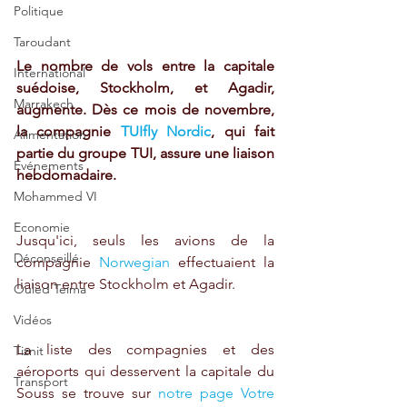
Politique
Taroudant
Le nombre de vols entre la capitale 
International
suédoise, Stockholm, et Agadir, 
Marrakech
augmente. Dès ce mois de novembre, 
la compagnie 
TUIfly Nordic
, qui fait 
Alimentation
partie du groupe TUI, assure une liaison 
Evénements
hebdomadaire. 
Mohammed VI
Economie
Jusqu'ici, seuls les avions de la 
Déconseillé
compagnie 
Norwegian
 effectuaient la 
liaison entre Stockholm et Agadir.  
Ouled Teima
Vidéos
La liste des compagnies et des 
Tiznit
aéroports qui desservent la capitale du 
Transport
Souss se trouve sur 
notre page Votre 