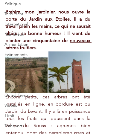
Politique
Brahim, mon jardinier, nous ouvre la 
Taroudant
porte du Jardin aux Etoiles. Il a du 
International
travail plein les mains, ce qui ne saurait 
altérer sa bonne humeur ! Il vient de 
Marrakech
planter une cinquantaine de 
nouveaux 
Alimentation
arbres fruitiers
.
Evénements
Mohammed VI
Economie
Déconseillé
Ouled Teima
Encore petits, ces arbres ont été 
installés en ligne, en bordure est du 
Vidéos
Jardin du Levant. Il y a là en puissance 
Tiznit
tous les fruits qui poussent dans la 
Vallée du Souss : agrumes bien 
Transport
entendu, dont des pamplemousses et 