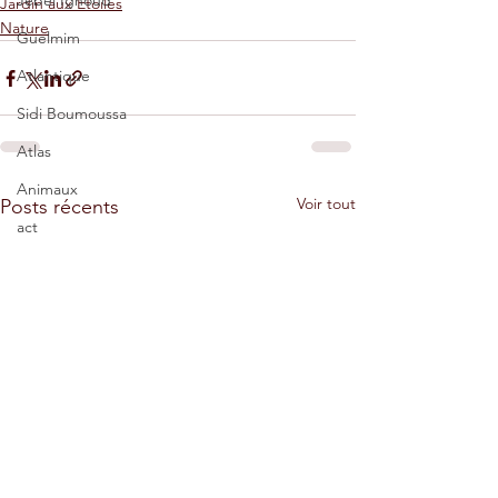
Jebel Ighoud
Jardin aux Etoiles
Nature
Guelmim
Atlantique
Sidi Boumoussa
Atlas
Animaux
Voir tout
Posts récents
act