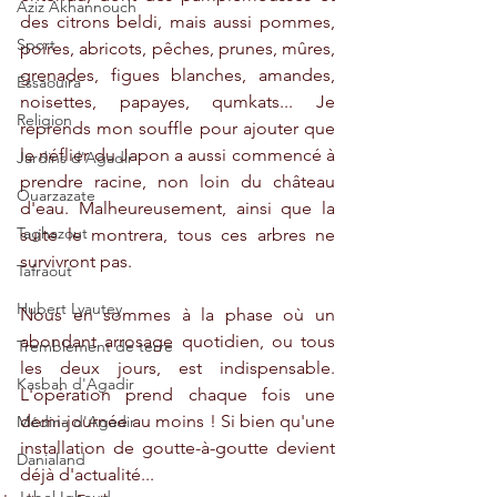
Aziz Akhannouch
des citrons beldi, mais aussi pommes, 
Sport
poires, abricots, pêches, prunes, mûres, 
grenades, figues blanches, amandes, 
Essaouira
noisettes, papayes, qumkats... Je 
Religion
reprends mon souffle pour ajouter que 
le néflier du Japon a aussi commencé à 
Jardins d'Agadir
prendre racine, non loin du château 
Ouarzazate
d'eau. Malheureusement, ainsi que la 
Taghazout
suite le montrera, tous ces arbres ne 
survivront pas.
Tafraout
Hubert Lyautey
Nous en sommes à la phase où un 
abondant arrosage quotidien, ou tous 
Tremblement de terre
les deux jours, est indispensable. 
Kasbah d'Agadir
L'opération prend chaque fois une 
demi-journée au moins ! Si bien qu'une 
Médina d'Agadir
installation de goutte-à-goutte devient 
Danialand
déjà d'actualité...