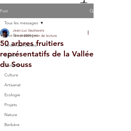
Post
Tous les messages
Jean-Luc Vautravers
Tous les messages
13 mai 2009
1 min de lecture
50 arbres fruitiers
Jardin aux Etoiles
représentatifs de la Vallée
Agadir
du Souss
Tourisme
Culture
Artisanat
Ecologie
Projets
Nature
Berbère