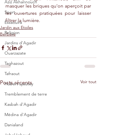
Aziz Akhannouch
masquer les briques qu'on aperçoit par 
Sport
les ouvertures pratiquées pour laisser 
filtrer la lumière.
Essaouira
Jardin aux Etoiles
Religion
Berbère
Jardins d'Agadir
Ouarzazate
Taghazout
Tafraout
Voir tout
Posts récents
Hubert Lyautey
Tremblement de terre
Kasbah d'Agadir
Médina d'Agadir
Danialand