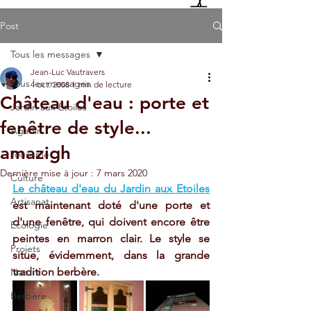
Post
Tous les messages
Jean-Luc Vautravers
Tous les messages
4 oct. 2008
1 min de lecture
Château d'eau : porte et
Jardin aux Etoiles
fenêtre de style...
Agadir
amazigh
Tourisme
Dernière mise à jour :
7 mars 2020
Culture
Le château d'eau du Jardin aux Etoiles
Artisanat
est maintenant doté d'une porte et 
d'une fenêtre, qui doivent encore être 
Ecologie
peintes en marron clair. Le style se 
Projets
situe, évidemment, dans la grande 
tradition berbère. 
Nature
Berbère