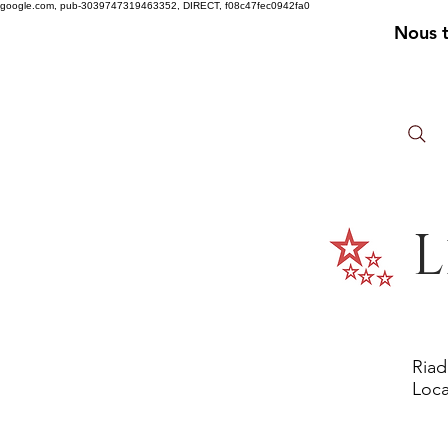
google.com, pub-3039747319463352, DIRECT, f08c47fec0942fa0
Nous 
L
Riad
Loca