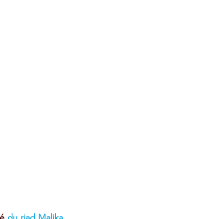
é 
du riad Malika
,