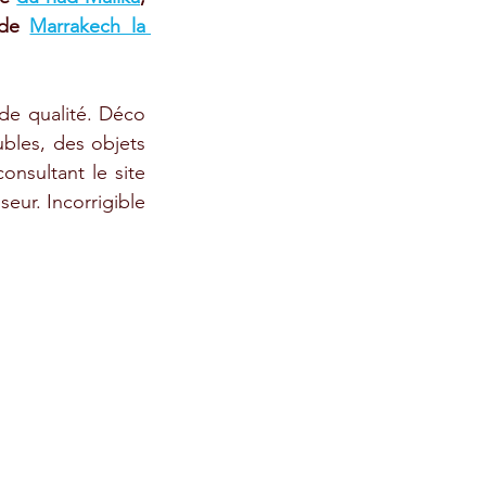
 de 
Marrakech la 
e qualité. Déco 
bles, des objets 
nsultant le site 
eur. Incorrigible 