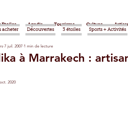
 Etoiles
Agadir
Tourisme
Culture
Artisa
 acheter
Découvertes
3 étoiles
Sports + Activités
rs
7 juil. 2007
1 min de lecture
bère
Politique
Taroudant
International
ika à Marrakech : artisa
ts
Mohammed VI
Economie
Déconseillé
oct. 2020
sport
Aziz Akhannouch
Sport
Essaouira
azate
Taghazout
Tafraout