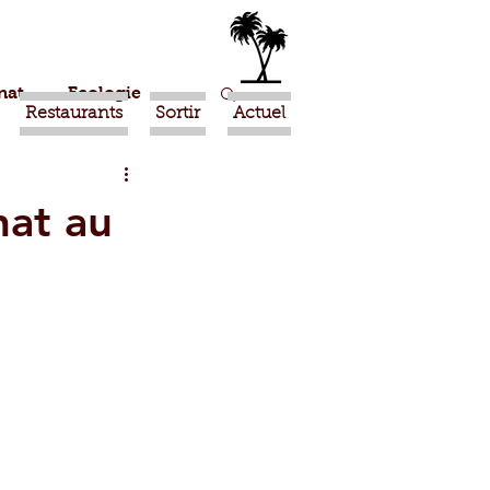
nat
Ecologie
Restaurants
Sortir
Actuel
Marrakech
nat au
Ouled Teima
Religion