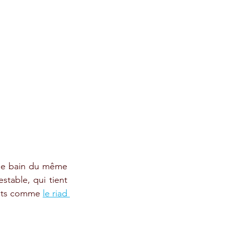
 de bain du même 
table, qui tient 
ents comme 
le riad 