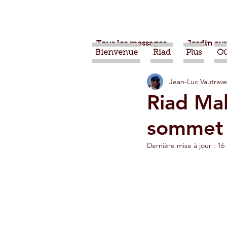
Tous les messages
Jardin aux
Bienvenue
Riad
Plus
Où
Jean-Luc Vautrave
Projets
Nature
Ber
Riad Mal
sommet
Alimentation
Evénemen
Dernière mise à jour :
16 
Vidéos
Tiznit
Tran
Jardins d'Agadir
Ouarz