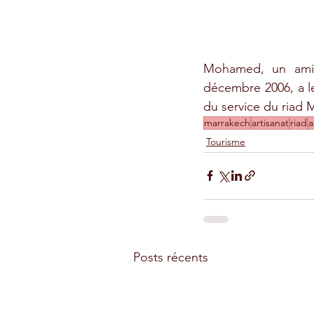
Mohamed, un ami 
décembre 2006, a le
du service du riad M
marrakech
artisanat
riad
a
Tourisme
Posts récents