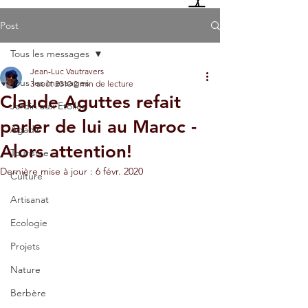
Post
Tous les messages
Jean-Luc Vautravers
Tous les messages
3 août 2010
2 min de lecture
Claude Aguttes refait
Jardin aux Etoiles
parler de lui au Maroc -
Agadir
Alors attention!
Tourisme
Dernière mise à jour :
6 févr. 2020
Culture
Artisanat
Ecologie
Projets
Nature
Berbère