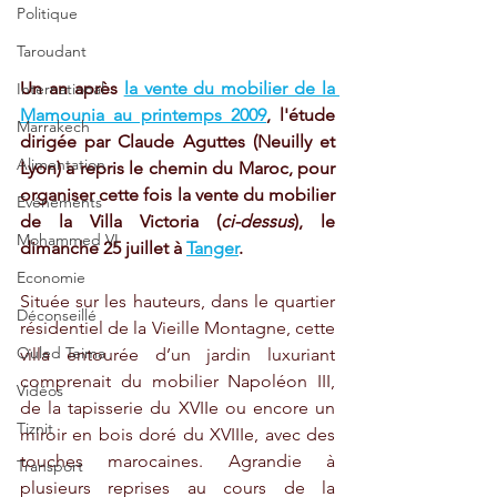
Politique
Taroudant
Un an après 
la vente du mobilier de la 
International
Mamounia au printemps 2009
, l'étude 
Marrakech
dirigée par Claude Aguttes (Neuilly et 
Alimentation
Lyon) a repris le chemin du Maroc, pour 
organiser cette fois la vente du mobilier 
Evénements
de la Villa Victoria (
ci-dessus
), le 
Mohammed VI
dimanche 25 juillet à 
Tanger
. 
Economie
Située sur les hauteurs, dans le quartier 
Déconseillé
résidentiel de la Vieille Montagne, cette 
Ouled Teima
villa entourée d’un jardin luxuriant 
comprenait du mobilier Napoléon III, 
Vidéos
de la tapisserie du XVIIe ou encore un 
Tiznit
miroir en bois doré du XVIIIe, avec des 
touches marocaines. Agrandie à 
Transport
plusieurs reprises au cours de la 