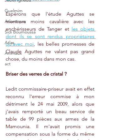
Jebel Ighoud
Guelmim
Espérons que l'étude Aguttes se 
montrera moins cavalière avec les 
Atlantique
enchérisseurs de Tanger et 
les objets 
Sidi Boumoussa
dont ils se sont rendus propriétaires 
Atlas
qu'avec moi
, les belles promesses de 
Claude Aguttes ne valant pas grand 
Animaux
chose, du moins dans mon cas.
act
Briser des verres de cristal ?
Ledit commissaire-priseur avait en effet 
reconnu l'erreur commise à mon 
détriment le 24 mai 2009, alors que 
j'avais remporté un beau service de 
table de 99 pièces aux armes de la 
Mamounia. Il m'avait promis une 
compensation sous la forme du même 