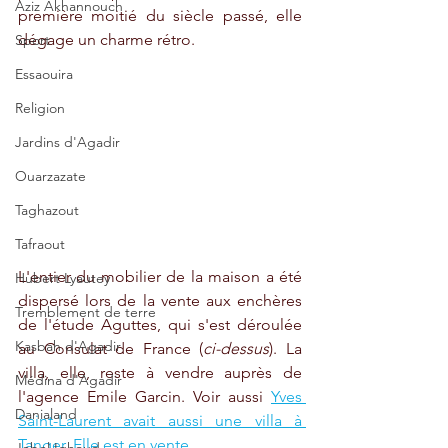
Aziz Akhannouch
première moitié du siècle passé, elle 
dégage un charme rétro.
Sport
Essaouira
Religion
Jardins d'Agadir
Ouarzazate
Taghazout
Tafraout
L'entier du mobilier de la maison a été 
Hubert Lyautey
dispersé lors de la vente aux enchères 
Tremblement de terre
de l'étude Aguttes, qui s'est déroulée 
Kasbah d'Agadir
au Consulat de France (
ci-dessus
). La 
villa, elle, reste à vendre auprès de 
Médina d'Agadir
l'agence Emile Garcin. Voir aussi 
Yves 
Danialand
Saint-Laurent avait aussi une villa à 
Tanger. Elle est en vente
.