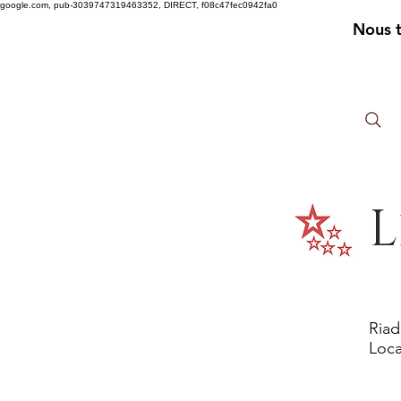
google.com, pub-3039747319463352, DIRECT, f08c47fec0942fa0
Nous 
L
Riad
Loca