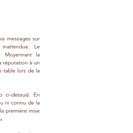
ois messages sur 
inattendue. Le 
. Moyennant la 
 réputation à un 
 table lors de la 
to 
ci-dessus
). En 
vu ni connu de la 
la première mise 
u.