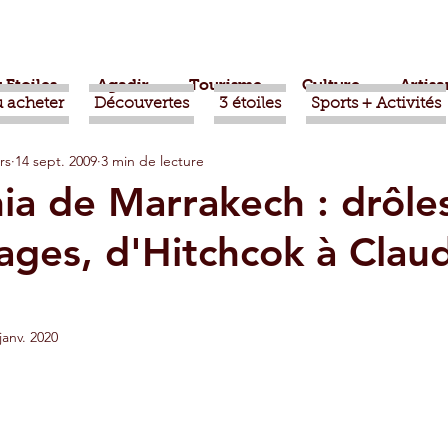
 Etoiles
Agadir
Tourisme
Culture
Artisa
 acheter
Découvertes
3 étoiles
Sports + Activités
rs
14 sept. 2009
3 min de lecture
bère
Politique
Taroudant
International
a de Marrakech : drôle
ages, d'Hitchcok à Clau
ts
Mohammed VI
Economie
Déconseillé
sport
Aziz Akhannouch
Sport
Essaouira
janv. 2020
azate
Taghazout
Tafraout