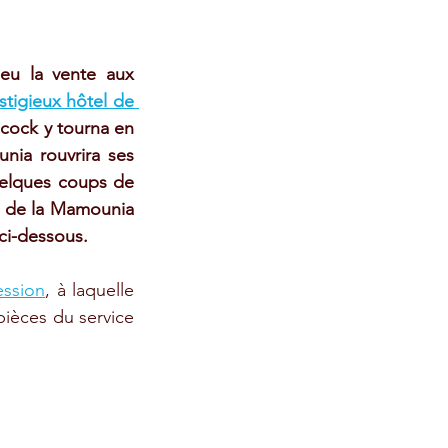
eu la vente aux 
stigieux hôtel de 
cock y tourna en 
nia rouvrira ses 
uelques coups de 
e de la Mamounia 
 ci-dessous.
ession
, à laquelle 
pièces du service 