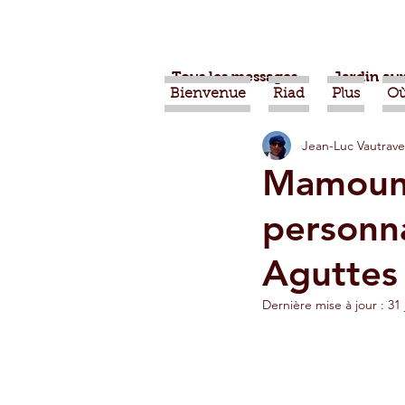
Tous les messages
Jardin aux
Bienvenue
Riad
Plus
Où
Jean-Luc Vautrave
Projets
Nature
Ber
Mamouni
personn
Alimentation
Evénemen
Aguttes
Vidéos
Tiznit
Tran
Dernière mise à jour :
31 
Jardins d'Agadir
Ouarz