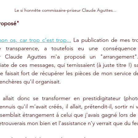
Le si honnête commissaire-priseur Claude Aguttes...
roposé"
on os, car trop c'est trop...
 La publication de mes tr
te transparence, a toutefois eu une conséquence 
eur Claude Aguttes m'a proposé un "arrangement"
te de ces messages, qui ternissaient (à juste titre !) sa
e faisait fort de récupérer les pièces de mon service de
nchères qu'il organisait. 
allait donc se transformer en prestidigitateur (pho
uis qu'il m'avait créés, il allait, prétendit-il, sortir ni 
ssemblait étrangement à celui que j'avais gagné lors de 
trouverais mon bien et l'assistance n'y verrait que du fe