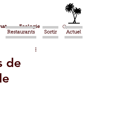
nat
Ecologie
Restaurants
Sortir
Actuel
Marrakech
s de
de
Ouled Teima
Religion