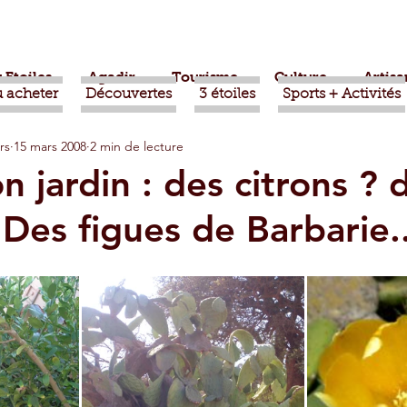
 Etoiles
Agadir
Tourisme
Culture
Artisa
 acheter
Découvertes
3 étoiles
Sports + Activités
rs
15 mars 2008
2 min de lecture
bère
Politique
Taroudant
International
 jardin : des citrons ? 
 Des figues de Barbarie..
ts
Mohammed VI
Economie
Déconseillé
sport
Aziz Akhannouch
Sport
Essaouira
azate
Taghazout
Tafraout