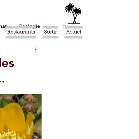
nat
Ecologie
Restaurants
Sortir
Actuel
Marrakech
des
.
Ouled Teima
Religion