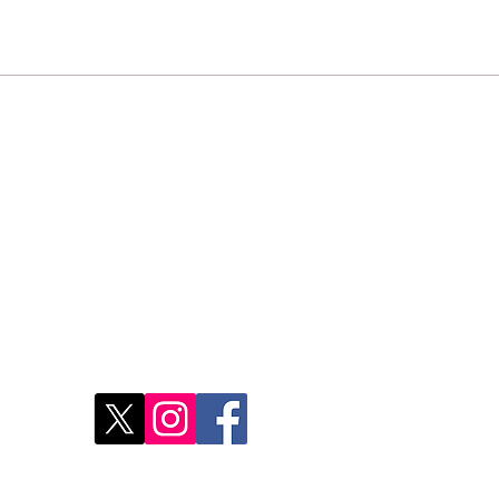
Un scandale : pourtant
Plu
r
illégaux, les sacs en
dev
plastique enlaidissent
d'A
toujours le Maroc. Mais...
Restons connectés
Le r
d'Ag
res
Déco