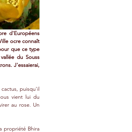
bre d'Européens 
Ville ocre connaît 
pour que ce type 
vallée du Souss 
ns. J'essaierai, 
cactus, puisqu'il 
ous vient lui du 
irer au rose. Un 
 propriété Bhira 