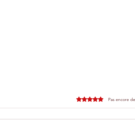
Noté 0 étoile sur 5.
Pas encore de