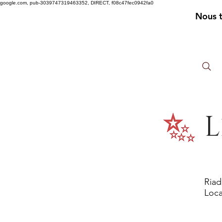
google.com, pub-3039747319463352, DIRECT, f08c47fec0942fa0
Nous 
L
Riad
Loca