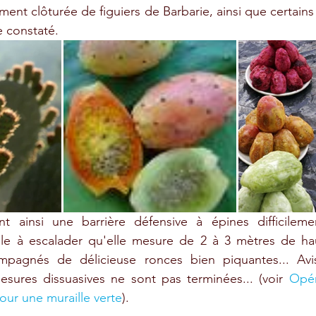
ent clôturée de figuiers de Barbarie, ainsi que certains l
e constaté. 
nt ainsi une barrière défensive à épines difficilement
cile à escalader qu'elle mesure de 2 à 3 mètres de ha
ompagnés de délicieuse ronces bien piquantes... Avi
esures dissuasives ne sont pas terminées... (voir 
Opér
our une muraille verte
).