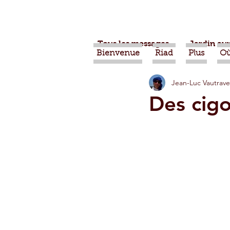
Tous les messages
Jardin aux
Bienvenue
Riad
Plus
Où
Jean-Luc Vautrave
Projets
Nature
Ber
Des cigo
Alimentation
Evénemen
Vidéos
Tiznit
Tran
Jardins d'Agadir
Ouarz