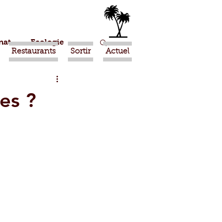
nat
Ecologie
Restaurants
Sortir
Actuel
Marrakech
es ?
Ouled Teima
Religion