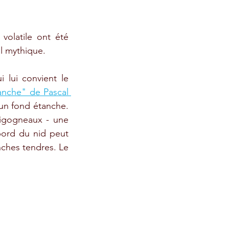
olatile ont été 
l mythique. 
 lui convient le 
nche" de Pascal 
un fond étanche. 
igogneaux - une 
ord du nid peut 
ches tendres. Le 