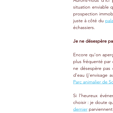
Aurons-nous d'ici 
situation enviable 
prospection immobi
juste à côté du 
pala
échassiers.
Je ne désespère pas
Encore qu'on aperç
plus fréquenté par ce
ne désespère pas d
Parc animalier de S
Si l'heureux événem
choisir : je doute q
dernier
 parviennent 