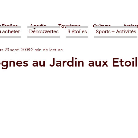
 Etoiles
Agadir
Tourisme
Culture
Artisa
 acheter
Découvertes
3 étoiles
Sports + Activités
rs
23 sept. 2008
2 min de lecture
bère
Politique
Taroudant
International
gnes au Jardin aux Etoil
ts
Mohammed VI
Economie
Déconseillé
sport
Aziz Akhannouch
Sport
Essaouira
azate
Taghazout
Tafraout