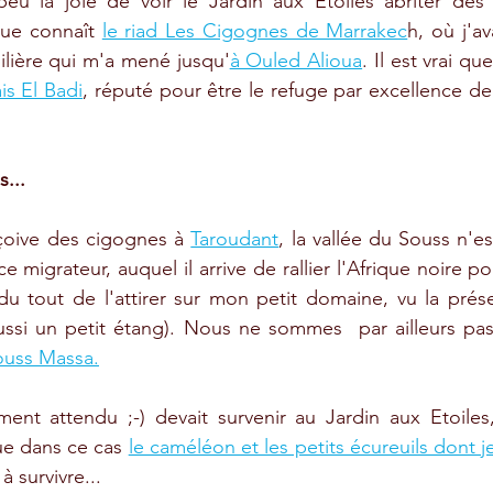
peu la joie de voir le Jardin aux Etoiles abriter des
que connaît 
le riad Les Cigognes de Marrakec
h, où j'a
lière qui m'a mené jusqu'
à Ouled Alioua
. Il est vrai qu
is El Badi
, réputé pour être le refuge par excellence de
...
oive des cigognes à 
Taroudant
, la vallée du Souss n'est
 migrateur, auquel il arrive de rallier l'Afrique noire pour
u tout de l'attirer sur mon petit domaine, vu la prése
ouss Massa.
ent attendu ;-) devait survenir au Jardin aux Etoiles, i
ue dans ce cas 
le caméléon et les petits écureuils dont je 
à survivre...