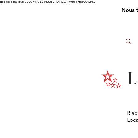
google.com, pub-3039747319463352, DIRECT, f08c47fec0942fa0
Nous 
L
Riad
Loca