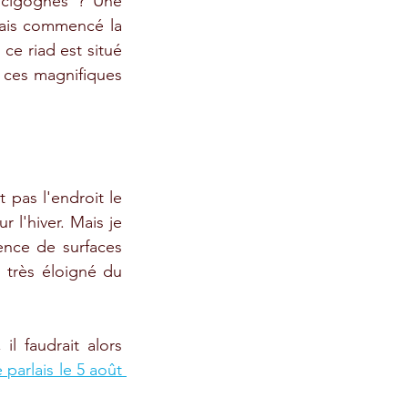
 cigognes ? Une 
vais commencé la 
e ce riad est situé 
 ces magnifiques 
 pas l'endroit le 
 l'hiver. Mais je 
nce de surfaces 
d'eau (j'envisage aussi un petit étang). Nous ne sommes  par ailleurs pas très éloigné du 
l faudrait alors 
parlais le 5 août 