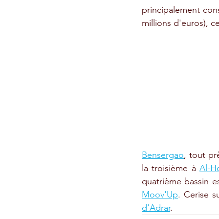
principalement cons
millions d'euros), 
Bensergao
, tout pr
la troisième à 
Al-H
quatrième bassin es
Moov'Up
. Cerise s
d'Adrar
. 