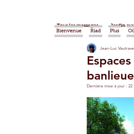
Tous les messages
Jardin aux
Bienvenue
Riad
Plus
Où
Jean-Luc Vautrave
Projets
Nature
Ber
Espaces 
banlieue
Alimentation
Evénemen
Dernière mise à jour :
22
Vidéos
Tiznit
Tran
Jardins d'Agadir
Ouarz