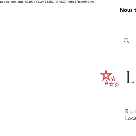
google.com, pub-3039747319463352, DIRECT, f08c47fec0942fa0
Nous 
L
Riad
Loca