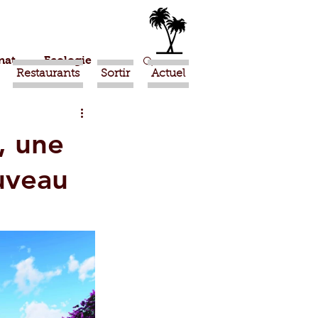
nat
Ecologie
Restaurants
Sortir
Actuel
Marrakech
, une
uveau
Ouled Teima
Religion