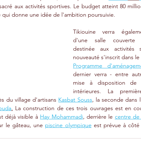
acré aux activités sportives. Le budget atteint 80 millio
ce qui donne une idée de l'ambition poursuivie.
Tikiouine verra égalemen
d'une salle couverte 
destinée aux activités s
Programme d'aménageme
dernier verra - entre aut
mise à disposition de q
ès du village d'artisans 
Kasbat Souss
, la seconde dans l
ouda
.
 La construction de ces trois ouvrages est en cou
t déjà visible à 
Hay Mohammadi
, derrière le 
centre de
ur le gâteau, une 
piscine olympique
 est prévue à côt