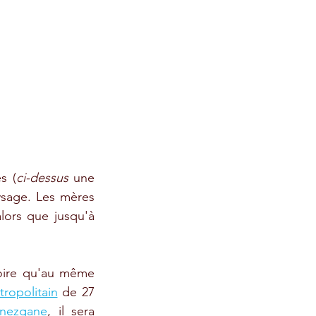
s (
ci-dessus
 une 
sage. Les mères 
lors que jusqu'à 
oire qu'au même 
ropolitain
 de 27 
Inezgane
, il sera 