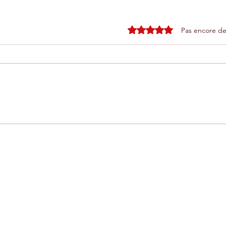
Noté 0 étoile sur 5.
Pas encore de
Comment visiter les greniers
Tél
fortifiés (igoudar) dans
exp
l'Anti-Atlas marocain
et 
Restons connectés
Le r
d'Ag