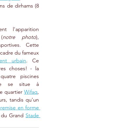
ns de dirhams (8 
t l'apparition 
(
notre photo
), 
portives. Cette 
nouveauté s'inscrit dans le cadre du fameux 
nt urbain
. Ce 
res choses! - la 
uatre piscines 
intérieures. La première se situe à 
e quartier 
Wifaq
, 
rs, tandis qu'un 
 remise en forme 
é du Grand 
Stade 