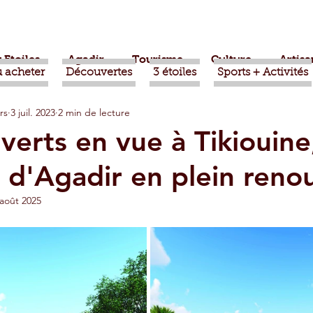
 Etoiles
Agadir
Tourisme
Culture
Artisa
 acheter
Découvertes
3 étoiles
Sports + Activités
rs
3 juil. 2023
2 min de lecture
bère
Politique
Taroudant
International
verts en vue à Tikiouine
 d'Agadir en plein reno
ts
Mohammed VI
Economie
Déconseillé
 août 2025
sport
Aziz Akhannouch
Sport
Essaouira
azate
Taghazout
Tafraout