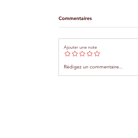
Commentaires
Ajouter une note
Agadir : le Trambus entrera
Rédigez un commentaire...
en fonction le 19 avril 2026
Contact