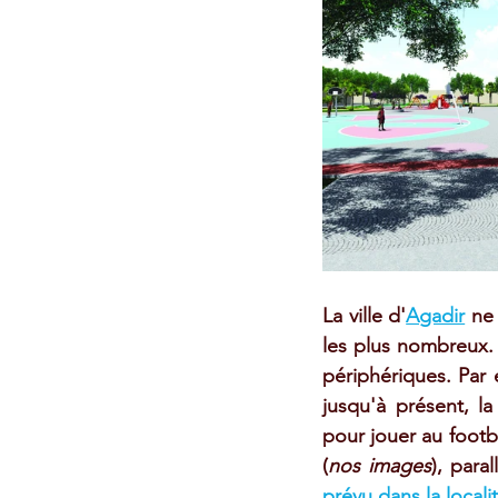
La ville d'
Agadir
 ne
les plus nombreux. 
périphériques. Par
jusqu'à présent, l
pour jouer au footba
(
nos images
), para
prévu dans la localit