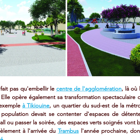
 fait pas qu'embellir le 
centre de l'agglomération
, là où 
Elle opère également sa transformation spectaculaire da
 exemple 
à Tikiouine
, un quartier du sud-est de la métro
a population devait se contenter d'espaces de détente
ll ou passer la soirée, des espaces verts soignés vont b
llèlement à l'arrivée du 
Trambus
 l'année prochaine, don
é.