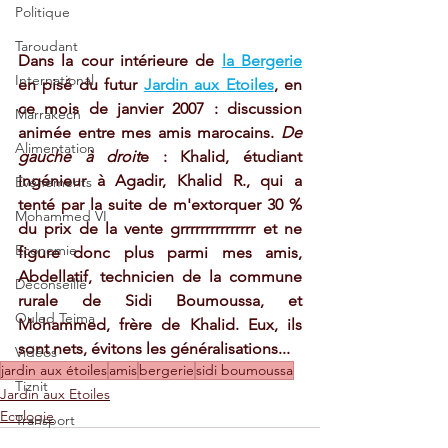
Politique
Taroudant
Dans la cour intérieure de 
la Bergerie
International
en pisé du futur 
Jardin aux Etoiles
, en 
ce mois de janvier 2007 : discussion 
Marrakech
animée entre mes amis marocains. 
De 
Alimentation
gauche à droit
e : Khalid, étudiant 
ingénieur à Agadir, Khalid R., qui a 
Evénements
tenté par la suite de m'extorquer 30 % 
Mohammed VI
du prix de la vente grrrrrrrrrrrrrrr et ne 
Economie
figure donc plus parmi mes amis, 
Abdellatif, technicien de la commune 
Déconseillé
rurale de Sidi Boumoussa, et 
Ouled Teima
Mohammed, frère de Khalid. Eux, ils 
sont nets, évitons les généralisations... 
Vidéos
jardin aux étoiles
amis
bergerie
sidi boumoussa
Tiznit
Jardin aux Etoiles
Ecologie
Transport