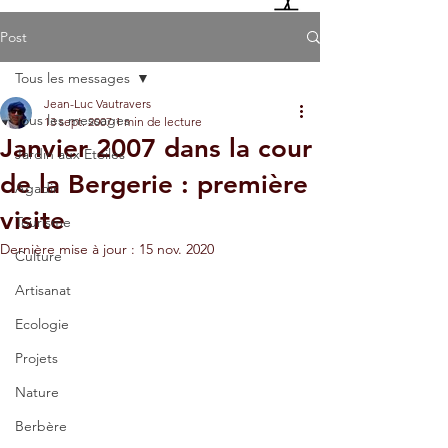
Post
Tous les messages
Jean-Luc Vautravers
Tous les messages
13 sept. 2007
1 min de lecture
Janvier 2007 dans la cour
Jardin aux Etoiles
de la Bergerie : première
Agadir
visite
Tourisme
Dernière mise à jour :
15 nov. 2020
Culture
Artisanat
Ecologie
Projets
Nature
Berbère