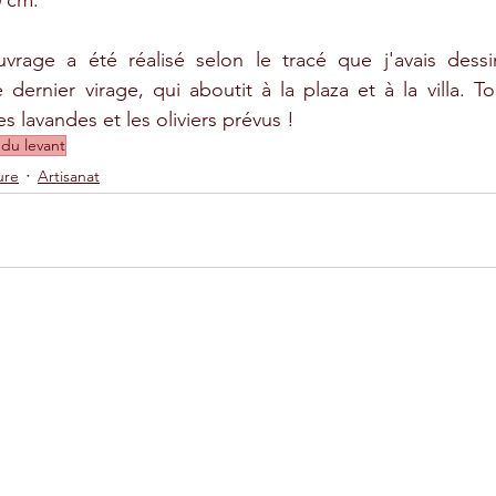
0 cm. 
e dernier virage, qui aboutit à la plaza et à la villa. T
es lavandes et les oliviers prévus !
du levant
ure
Artisanat