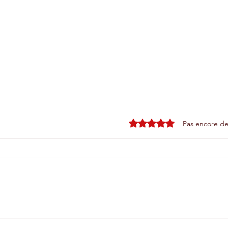
Noté 0 étoile sur 5.
Pas encore de
Un scandale : pourtant
Plu
r
illégaux, les sacs en
dev
plastique enlaidissent
d'A