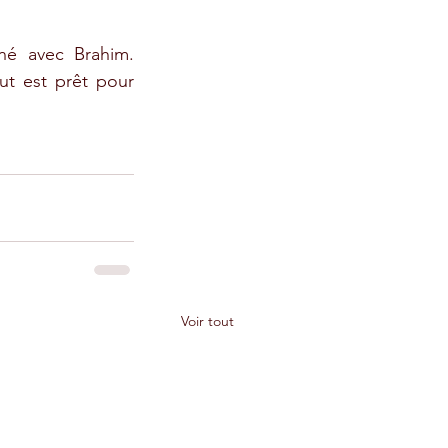
L'ensemble de l'ouvrage a été réalisé selon le tracé que j'avais dessiné avec Brahim. 
out est prêt pour 
Voir tout