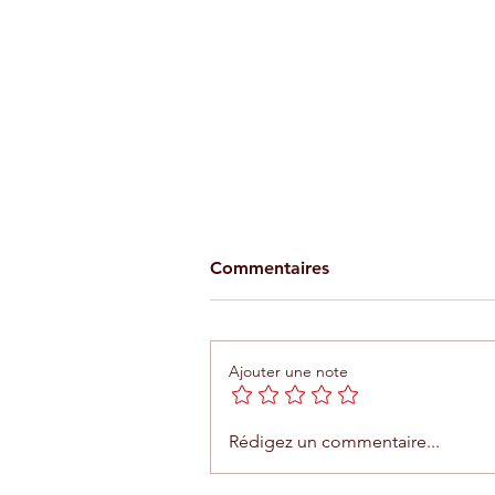
Commentaires
Ajouter une note
Téléphérique d'Agadir : une
Rédigez un commentaire...
expérience unique entre me
et montagne