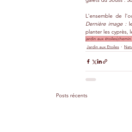
galets du Souss : 3
Dernière image : 
l
planter les cyprès, l
jardin aux étoiles
chemin 
Jardin aux Etoiles
Nat
Posts récents