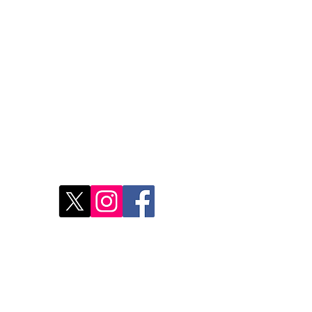
toujours le Maroc. Mais...
Restons connectés
Le r
d'Ag
res
Déco
Rest