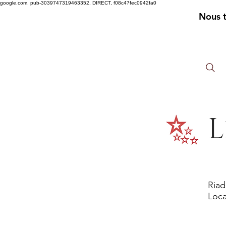
google.com, pub-3039747319463352, DIRECT, f08c47fec0942fa0
Nous 
L
Riad
Loca