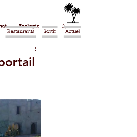
nat
Ecologie
Restaurants
Sortir
Actuel
Marrakech
ortail
Ouled Teima
Religion