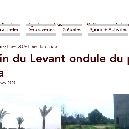
 Etoiles
Agadir
Tourisme
Culture
Artisa
 acheter
Découvertes
3 étoiles
Sports + Activités
rs
24 févr. 2009
1 min de lecture
bère
Politique
Taroudant
International
n du Levant ondule du p
a
ts
Mohammed VI
Economie
Déconseillé
nov. 2020
sport
Aziz Akhannouch
Sport
Essaouira
azate
Taghazout
Tafraout