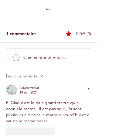
1 commentaire
0.0/5 (0)
Commenter et noter...
Le Musée de la
Une consultatio
reconstruction d'Agadir
citoyenne pour c
enfin ouvert, et quelle
futur du mythiq
Les plus récents
scénographie !
cinéma Salam d
Adam Amiar
14 avr. 2021
El Glaoui est le plus grand traitre qu'a 
connu le maroc . il est pas seul , ils sont 
plusieurs à diriger le maroc aujourd’hui et à 
satisfaire mama fransa
J'aime
Répondre