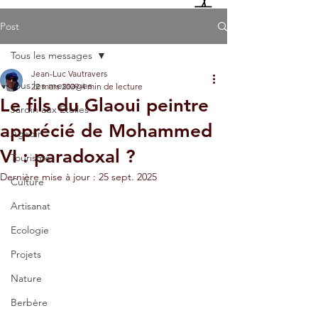
Post
Tous les messages
Jean-Luc Vautravers
Tous les messages
22 mars 2009
4 min de lecture
Le fils du Glaoui peintre
Jardin aux Etoiles
apprécié de Mohammed
Agadir
VI : paradoxal ?
Tourisme
Dernière mise à jour :
25 sept. 2025
Culture
Artisanat
Ecologie
Projets
Nature
Berbère