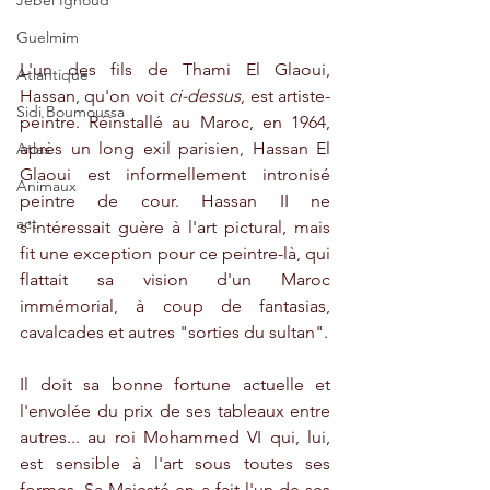
Jebel Ighoud
Guelmim
L'un des fils de Thami El Glaoui, 
Atlantique
Hassan, qu'on voit 
ci-dessus
, est artiste-
Sidi Boumoussa
peintre. Réinstallé au Maroc, en 1964, 
après un long exil parisien, Hassan El 
Atlas
Glaoui est informellement intronisé 
Animaux
peintre de cour. Hassan II ne 
act
s'intéressait guère à l'art pictural, mais 
fit une exception pour ce peintre-là, qui 
flattait sa vision d'un Maroc 
immémorial, à coup de fantasias, 
cavalcades et autres "sorties du sultan".
Il doit sa bonne fortune actuelle et 
l'envolée du prix de ses tableaux entre 
autres... au roi Mohammed VI qui, lui, 
est sensible à l'art sous toutes ses 
formes. Sa Majesté en a fait l'un de ses 