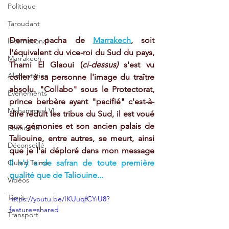
Politique
Taroudant
Dernier pacha de 
Marrakech
, soit 
International
l'équivalent du vice-roi du Sud du pays, 
Marrakech
Thami El Glaoui (
ci-dessus)
 s'est vu 
Alimentation
coller à sa personne l'image du traître 
absolu. "Collabo" sous le Protectorat, 
Evénements
prince berbère ayant "pacifié" c'est-à-
Mohammed VI
dire réduit les tribus du Sud, il est voué 
aux gémonies et son ancien palais de 
Economie
Taliouine, entre autres, se meurt, ainsi 
Déconseillé
que je l'ai déploré dans mon message 
Ouled Teima
Il n'y a de safran de toute première 
qualité que de Taliouine...
Vidéos
Tiznit
https://youtu.be/IKUuqfCYiU8?
feature=shared
Transport