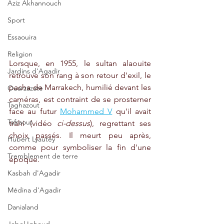
Aziz Akhannouch
Sport
Essaouira
Religion
Lorsque, en 1955, le sultan alaouite 
Jardins d'Agadir
retrouve son rang à son retour d'exil, le 
pacha de Marrakech, humilié devant les 
Ouarzazate
caméras, est contraint de se prosterner 
Taghazout
face au futur 
Mohammed V
 qu'il avait 
Tafraout
trahi (vidéo 
ci-dessus
), regrettant ses 
choix passés. Il meurt peu après, 
Hubert Lyautey
comme pour symboliser la fin d'une 
Tremblement de terre
époque. 
Kasbah d'Agadir
Médina d'Agadir
Danialand