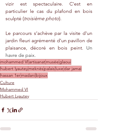
vizir est spectaculaire. C'est en 
particulier le cas du plafond en bois 
sculpté (
troisième photo
).
Le parcours s’achève par la visite d'un 
jardin fleuri agrémenté d’un pavillon de 
plaisance, décoré en bois peint. 
Un 
havre de paix. 
mohammed VI
artisanat
musée
glaoui
hubert lyautey
meknès
palais
luxe
dar jamaï
hassan 1er
madani
bijoux
Culture
Mohammed VI
Hubert Lyautey