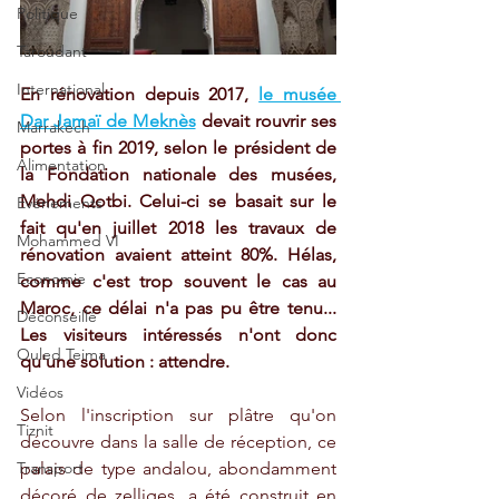
Politique
Taroudant
International
En rénovation depuis 2017, 
le musée 
Dar Jamaï de Meknès
 devait rouvrir ses 
Marrakech
portes à fin 2019, selon le président de 
Alimentation
la Fondation nationale des musées, 
Mehdi Qotbi. Celui-ci se basait sur le 
Evénements
fait qu'en juillet 2018 les travaux de 
Mohammed VI
rénovation avaient atteint 80%. Hélas, 
Economie
comme c'est trop souvent le cas au 
Maroc, ce délai n'a pas pu être tenu... 
Déconseillé
Les visiteurs intéressés n'ont donc 
Ouled Teima
qu'une solution : attendre.
Vidéos
Selon l'inscription sur plâtre qu'on 
Tiznit
découvre dans la salle de réception, ce 
Transport
palais de type andalou, abondamment 
décoré de zelliges, a été construit en 