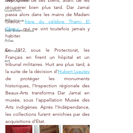
Jebel Ighoud
dépouillée de ses biens, avant de les 
récupérer bien plus tard. Dar Jamaï 
Guelmim
passa alors dans les mains de Madani 
Atlantique
Glaoui, 
frère du célèbre Thami El 
Glaoui
, qui ne vint toutefois jamais y 
Sidi Boumoussa
habiter.
Atlas
En 1912, sous le Protectorat, les 
Animaux
Français en firent un hôpital et un 
act
tribunal militaires. Huit ans plus tard, à 
la suite de la décision d'
Hubert Lyautey
de protéger les monuments 
historiques, l’Inspection régionale des 
Beaux-Arts transforma Dar Jamaï en 
musée, sous l'appellation Musée des 
Arts indigènes. Après l'Indépendance, 
les collections furent enrichies par des 
acquisitions d’Etat.