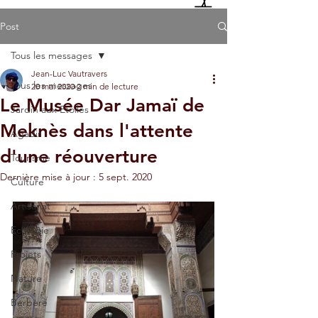
Post
Tous les messages
Jean-Luc Vautravers
Tous les messages
20 mai 2020
2 min de lecture
Le Musée Dar Jamaï de
Jardin aux Etoiles
Meknès dans l'attente
Agadir
d'une réouverture
Tourisme
Dernière mise à jour :
5 sept. 2020
Culture
Artisanat
Ecologie
Projets
Nature
Berbère