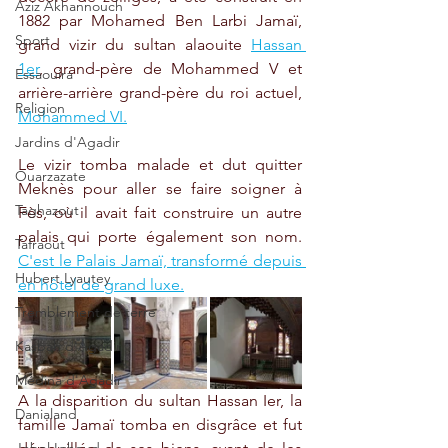
Aziz Akhannouch
1882 par Mohamed Ben Larbi Jamaï, 
Sport
grand vizir du sultan alaouite 
Hassan 
1er
, grand-père de Mohammed V et 
Essaouira
arrière-arrière grand-père du roi actuel, 
Religion
Mohammed VI.
Jardins d'Agadir
Le vizir tomba malade et dut quitter 
Ouarzazate
Meknès pour aller se faire soigner à 
Taghazout
Fès, où il avait fait construire un autre 
palais qui porte également son nom. 
Tafraout
C'est le Palais Jamaï, transformé depuis 
Hubert Lyautey
en hôtel de grand luxe.
Tremblement de terre
Kasbah d'Agadir
Médina d'Agadir
A la disparition du sultan Hassan Ier, la 
Danialand
famille Jamaï tomba en disgrâce et fut 