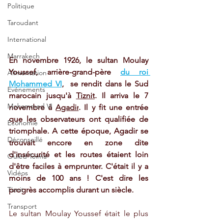
Politique
Taroudant
International
Marrakech
En novembre 1926, le sultan Moulay 
Youssef, arrière-grand-père 
du roi 
Alimentation
Mohammed VI
,  se rendit
 dans le Sud 
Evénements
marocain jusqu'à 
Tiznit
. Il arriva le 7 
Mohammed VI
novembre à 
Agadir
. Il y fit une entrée 
que les observateurs ont qualifiée de 
Economie
triomphale. A cette époque, Agadir se 
Déconseillé
trouvait encore en zone dite 
d'insécurité et les routes étaient loin 
Ouled Teima
d'être faciles à emprunter. C'était il y a 
Vidéos
moins de 100 ans ! C'est dire les 
Tiznit
progrès accomplis durant un siècle.
Transport
Le sultan Moulay Youssef était le plus 