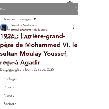
Post
Tous les messages
Jean-Luc Vautravers
Tous les messages
10 mai 2020
3 min de lecture
1926 : l'arrière-grand-
Jardin aux Etoiles
père de Mohammed VI, le
Agadir
sultan Moulay Youssef,
Tourisme
reçu à Agadir
Culture
Dernière mise à jour :
25 sept. 2025
Artisanat
Ecologie
Projets
Nature
Berbère