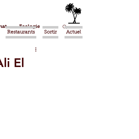
nat
Ecologie
Restaurants
Sortir
Actuel
Marrakech
li El
Ouled Teima
Religion