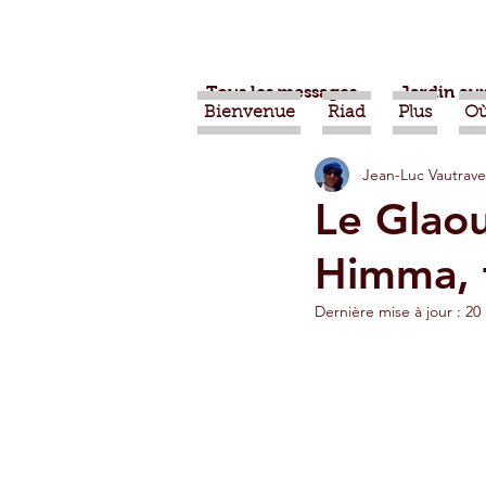
Tous les messages
Jardin aux
Bienvenue
Riad
Plus
Où
Jean-Luc Vautrave
Projets
Nature
Ber
Le Glaou
Himma, 
Alimentation
Evénemen
Dernière mise à jour :
20
Vidéos
Tiznit
Tran
Jardins d'Agadir
Ouarz