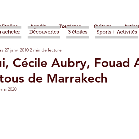
 Etoiles
Agadir
Tourisme
Culture
Artisa
 acheter
Découvertes
3 étoiles
Sports + Activités
rs
27 janv. 2010
2 min de lecture
bère
Politique
Taroudant
International
i, Cécile Aubry, Fouad A
tous de Marrakech
ts
Mohammed VI
Economie
Déconseillé
 mai 2020
sport
Aziz Akhannouch
Sport
Essaouira
azate
Taghazout
Tafraout