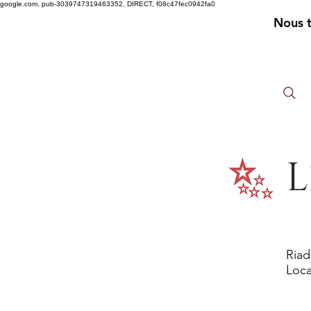
google.com, pub-3039747319463352, DIRECT, f08c47fec0942fa0
Nous 
L
Riad
Loca