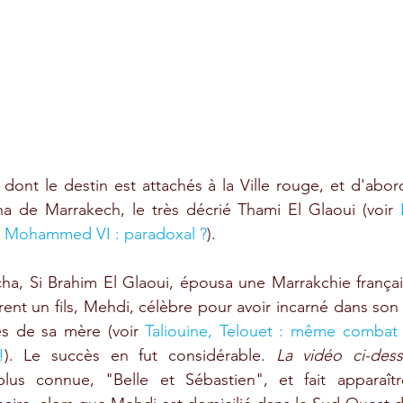
dont le destin est attachés à la Ville rouge, et d'abord
ha de Marrakech, le très décrié Thami El Glaoui (voir 
e Mohammed VI : paradoxal ?
). 
ha, Si Brahim El Glaoui, épousa une Marrakchie française
rent un fils, Mehdi, célèbre pour avoir incarné dans son
es de sa mère (voir 
Taliouine, Telouet : même combat
!
). Le succès en fut considérable. 
La vidéo ci-des
lus connue, "Belle et Sébastien", et fait apparaîtr