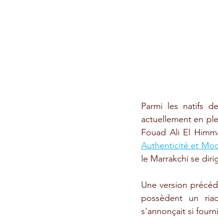
Parmi les natifs d
actuellement en plei
Fouad Ali El Himm
Authenticité et Mod
le Marrakchi se diri
Une version précéde
possèdent un ria
s'annonçait si fourn