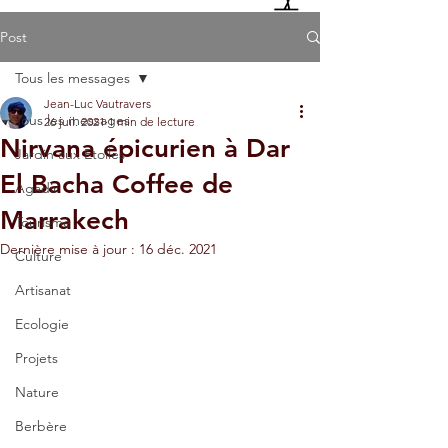
Post
Tous les messages
Jean-Luc Vautravers
Tous les messages
26 juil. 2021
1 min de lecture
Nirvana épicurien à Dar
Jardin aux Etoiles
El Bacha Coffee de
Agadir
Marrakech
Tourisme
Dernière mise à jour :
16 déc. 2021
Culture
Artisanat
Ecologie
Projets
Nature
Berbère