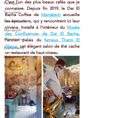
C'est l'un des plus beaux cafés que je 
Politique
connaisse. Depuis fin 2019, le Dar El 
Taroudant
Bacha Coffee de 
Marrakech
 accueille 
les épicuriens, qui y rencontrent ici leur 
International
nirvana. Installé à l'intérieur du 
Musée 
Marrakech
des Confluences de Dar El Bacha
, 
Alimentation
l'ancien palais du 
fameux Thami El 
Glaoui
, cet élégant salon de thé cache 
Evénements
un restaurant de haut niveau. 
Mohammed VI
Economie
Déconseillé
Ouled Teima
Vidéos
Tiznit
Transport