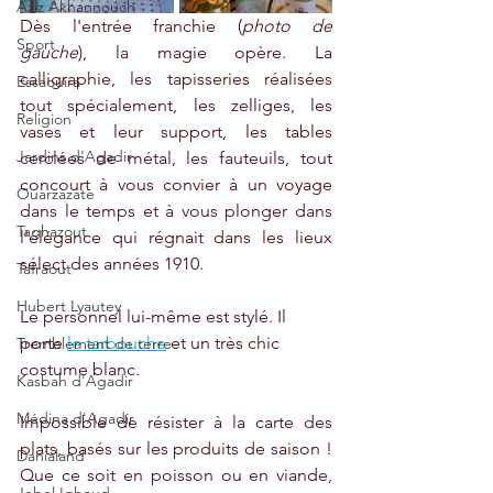
Aziz Akhannouch
Dès l'entrée franchie (
photo de 
Sport
gauche
), la magie opère. La 
calligraphie, les tapisseries réalisées 
Essaouira
tout spécialement, les zelliges, les 
Religion
vases et leur support, les tables 
Jardins d'Agadir
cerclées de métal, les fauteuils, tout 
concourt à vous convier à un voyage 
Ouarzazate
dans le temps et à vous plonger dans 
Taghazout
l'élégance qui régnait dans les lieux 
sélect des années 1910. 
Tafraout
Hubert Lyautey
Le personnel lui-même est stylé. Il 
porte 
le tarbouche
 et un très chic 
Tremblement de terre
costume blanc.  
Kasbah d'Agadir
Médina d'Agadir
Impossible de résister à la carte des 
plats, basés sur les produits de saison ! 
Danialand
Que ce soit en poisson ou en viande, 