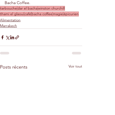
Bacha Coffee.
tarbouche
dar el bacha
winston churchill
thami el glaoui
café
bacha coffee
magie
épicurien
Alimentation
Marrakech
Voir tout
Posts récents