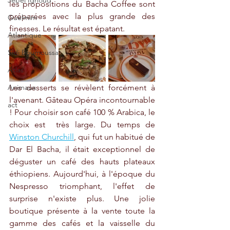
Jebel Ighoud
les propositions du Bacha Coffee sont 
préparées avec la plus grande des 
Guelmim
finesses. Le résultat est épatant. 
Atlantique
Sidi Boumoussa
Atlas
Animaux
Les desserts se révèlent forcément à 
l'avenant. Gâteau Opéra incontournable 
act
! Pour choisir son café 100 % Arabica, le 
choix est  très large. Du temps de 
Winston Churchill
, qui fut un habitué de 
Dar El Bacha, il était exceptionnel de 
déguster un café des hauts plateaux 
éthiopiens. Aujourd'hui, à l'époque du 
Nespresso triomphant, l'effet de 
surprise n'existe plus. Une jolie 
boutique présente à la vente toute la 
gamme des cafés et la vaisselle du 