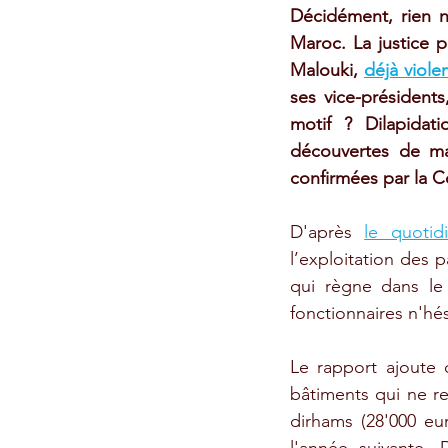
Décidément, rien n
Maroc. La justice p
Malouki, 
déjà viole
ses vice-présidents
motif ? Dilapidati
découvertes de man
confirmées par la 
D'après 
le quotid
l’exploitation des p
qui règne dans le
fonctionnaires n'hési
Le rapport ajoute 
bâtiments qui ne r
dirhams (28'000 eu