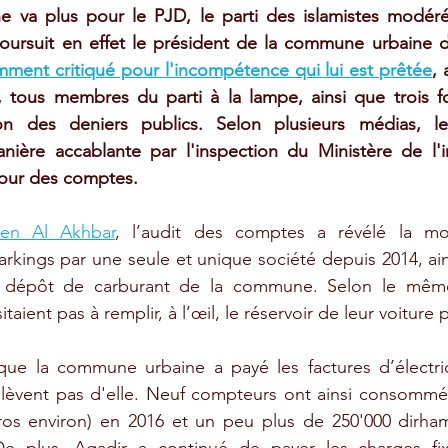
e va plus pour le PJD, le parti des islamistes modéré
oursuit en effet le président de la commune urbaine d'
mment critiqué pour l'incompétence qui lui est prêtée
, 
, tous membres du parti à la lampe, ainsi que trois fo
on des deniers publics. Selon plusieurs médias, les
ière accablante par l'inspection du Ministère de l'int
Cour des comptes. 
ien Al Akhbar
, l’audit des comptes a révélé la mon
arkings par une seule et unique société depuis 2014, ain
 dépôt de carburant de la commune. Selon le même a
taient pas à remplir, à l’œil, le réservoir de leur voiture 
que la commune urbaine a payé les factures d’électrici
elèvent pas d'elle. Neuf compteurs ont ainsi consommé 
ros environ) en 2016 et un peu plus de 250'000 dirhams