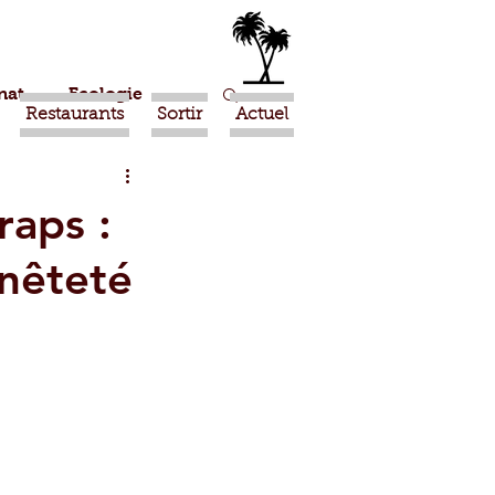
nat
Ecologie
Restaurants
Sortir
Actuel
Marrakech
raps :
nnêteté
Ouled Teima
Religion