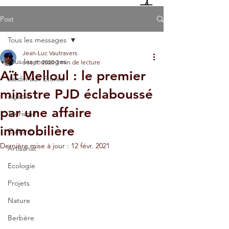
Post
Tous les messages
Jean-Luc Vautravers
Tous les messages
6 sept. 2020
3 min de lecture
Aït Melloul : le premier
Jardin aux Etoiles
ministre PJD éclaboussé
Agadir
par une affaire
Tourisme
immobilière
Culture
Dernière mise à jour :
12 févr. 2021
Artisanat
Ecologie
Projets
Nature
Berbère