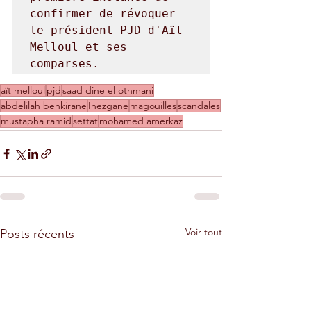
confirmer de révoquer 
le président PJD d'Aïl 
Melloul et ses 
comparses. 
aït melloul
pjd
saad dine el othmani
abdelilah benkirane
Inezgane
magouilles
scandales
mustapha ramid
settat
mohamed amerkaz
Voir tout
Posts récents