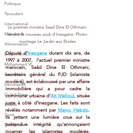
Politique
Taroudant
International
Le premier ministre Saad Dine El Othmani 
Marrakech
devant le nouveau souk d'Inezgane. Photo-
montage Le Jardin aux Etoiles
Alimentation
Député d'
Inezgane
 durant dix ans, de 
Evénements
1997 à 2007,  l'actuel premier ministre 
Mohammed VI
marocain, Saâd Dine El Othmani, 
secrétaire général du PJD (islamiste 
Economie
modéré), est éclaboussé par une affaire 
Déconseillé
immobilière qui a pour cadre la 
Ouled Teima
commune urbaine d'
Aït Melloul
, située 
juste à côté d'Inezgane. Les faits sont 
Vidéos
révélés notamment par 
Maroc Hebdo
. 
Tiznit
Ils jettent une lumière crue sur la 
prétendue intégrité qu'annonçaient 
Transport
incarner les islamistes modérés, 