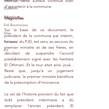
Jebel Ighoud
Melloul, cette surface continue bien 
d’appartenir à la commune.
Guelmim
Atlantique
Magouilles
Sidi Boumoussa
Sur la base de ce document, le 
Atlas
président de la commune par intérim, 
lui aussi du PJD, est venu au secours du 
Animaux
premier ministre et de ses frères, en 
act
décidant de suspendre l’accord 
préalablement signé avec les héritiers 
El Othmani. Et le tour était ainsi joué... 
Reste que, jusqu'à un jugement 
judiciaire, le premier ministre bénéficie 
de la présomption d'innocence.
Le sel de l'histoire provient du fait que 
ledit président intérimaire a dû 
remplacer l'ancien président, El 