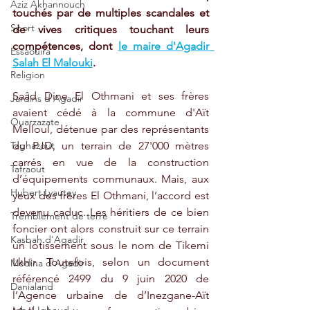
Aziz Akhannouch
touchés par de multiples scandales et 
Sport
de vives critiques touchant leurs 
compétences, dont 
le maire d'Agadir  
Essaouira
Salah El Malouki
.
Religion
Saâd Dine El Othmani et ses frères 
Jardins d'Agadir
avaient cédé à la commune d'Aït 
Ouarzazate
Melloul, détenue par des représentants 
du PJD, un terrain de 27'000 mètres 
Taghazout
carrés en vue de la construction 
Tafraout
d’équipements communaux. Mais, aux 
Hubert Lyautey
yeux des frères El Othmani, l’accord est 
devenu caduc. Les héritiers de ce bien 
Tremblement de terre
foncier ont alors construit sur ce terrain 
Kasbah d'Agadir
un lotissement sous le nom de Tikemi 
Lkhir. Toutefois, selon un document 
Médina d'Agadir
référencé 2499 du 9 juin 2020 de 
Danialand
l’Agence urbaine de d’Inezgane-Aït 