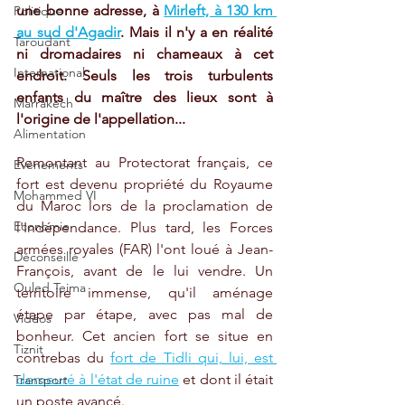
une bonne adresse, à 
Mirleft, à 130 km 
Politique
au sud d'Agadir
. Mais il n'y a en réalité 
Taroudant
ni dromadaires ni chameaux à cet 
International
endroit. Seuls les trois turbulents 
enfants du maître des lieux sont à 
Marrakech
l'origine de l'appellation... 
Alimentation
Remontant au Protectorat français, ce 
Evénements
fort est devenu propriété du Royaume 
Mohammed VI
du Maroc lors de la proclamation de 
Economie
l'Indépendance. Plus tard, les Forces 
armées royales (FAR) l'ont loué à Jean-
Déconseillé
François, avant de le lui vendre. Un 
Ouled Teima
territoire immense, qu'il aménage 
étape par étape, avec pas mal de 
Vidéos
bonheur. Cet ancien fort se situe en 
Tiznit
contrebas du 
fort de Tidli qui, lui, est 
demeuré à l'état de ruine
 et dont il était 
Transport
un poste avancé.