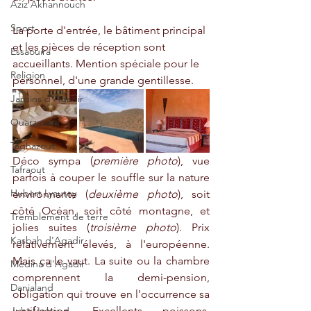
Aziz Akhannouch
Sport
La porte d'entrée, le bâtiment principal 
et les pièces de réception sont 
Essaouira
accueillants. Mention spéciale pour le 
Religion
personnel, d'une grande gentillesse.
Jardins d'Agadir
Ouarzazate
Taghazout
Déco sympa (
première photo
), vue 
Tafraout
parfois à couper le souffle sur la nature 
Hubert Lyautey
environnante (
deuxième photo
), soit 
côté Océan, soit côté montagne, et 
Tremblement de terre
jolies suites (
troisième photo
). Prix 
Kasbah d'Agadir
relativement élevés, à l'européenne. 
Mais ça le vaut. La suite ou la chambre 
Médina d'Agadir
comprennent la demi-pension, 
Danialand
obligation qui trouve en l'occurrence sa 
justification. Excellents poissons. 