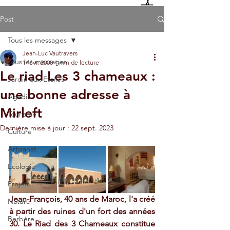
Post
Tous les messages
Jean-Luc Vautravers
Tous les messages
1 févr. 2008
1 min de lecture
Le riad Les 3 chameaux :
Jardin aux Etoiles
une bonne adresse à
Agadir
Mirleft
Tourisme
Dernière mise à jour :
22 sept. 2023
Culture
Artisanat
Ecologie
Projets
Jean-François, 40 ans de Maroc, l'a créé 
Nature
à partir des ruines d'un fort des années 
Berbère
30. Le Riad des 3 Chameaux constitue 