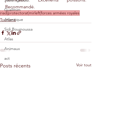
Jebel Ighoud
Recommandé.
Guelmim
riad
protectorat
mirleft
forces armées royales
Atlantique
Tourisme
Sidi Boumoussa
Atlas
Animaux
act
Voir tout
Posts récents