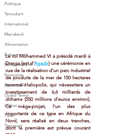
Politique
Taroudant
International
Marrakech
Alimentation
Evénements
Le roi Mohammed VI a présidé mardi à 
Drarga (est d'
Agadir
) une cérémonie en 
Mohammed VI
vue de la réalisation d'un parc industriel 
Economie
de produits de la mer de 150 hectares 
nommé Haliopolis, qui nécessitera un 
Déconseillé
investissement de 6,6 milliards de 
Ouled Teima
dirhams (550 millions d'euros environ). 
Vidéos
Ce méga-projet, l'un des plus 
importants de ce type en Afrique du 
Tiznit
Nord, sera réalisé en deux tranches, 
Transport
dont la première est prévue courant 