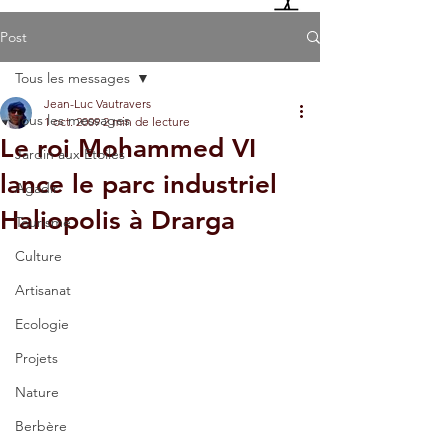
Post
Tous les messages
Jean-Luc Vautravers
Tous les messages
1 oct. 2009
2 min de lecture
Le roi Mohammed VI
Jardin aux Etoiles
lance le parc industriel
Agadir
Haliopolis à Drarga
Tourisme
Culture
Artisanat
Ecologie
Projets
Nature
Berbère