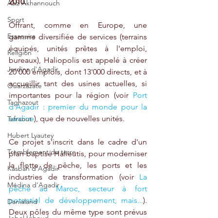
2010. 
Aziz Akhannouch
Sport
Offrant, comme en Europe, une 
Essaouira
gamme diversifiée de services (terrains 
équipés, unités prêtes à l'emploi, 
Religion
bureaux), Haliopolis est appelé à créer 
Jardins d'Agadir
20'000 emplois, dont 13'000 directs, et à 
accueillir tant des usines actuelles, si 
Ouarzazate
importantes pour la région (voir 
Port 
Taghazout
d'Agadir : premier du monde pour la 
sardine
), que de nouvelles unités.
Tafraout
Hubert Lyautey
Ce projet s'inscrit dans le cadre d'un 
Tremblement de terre
plan baptisé Halieutis, pour moderniser 
la flotte de pêche, les ports et les 
Kasbah d'Agadir
industries de transformation (voir 
La 
Médina d'Agadir
pêche au Maroc, secteur à fort 
potentiel de développement, mais
...
). 
Danialand
Deux pôles du même type sont prévus 