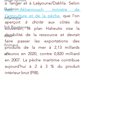
Jebel Ighoud
à Tanger et à Laâyoune/Dakhla. Selon 
Guelmim
Aziz Akhannouch, ministre de 
l’agriculture et de la pêche
, que l'on 
Atlantique
aperçoit 
à droite
 aux côtés du 
Sidi Boumoussa
souverain, le plan Halieutis vise la 
durabilité de la ressource et devrait 
Atlas
faire passer les exportations des 
Animaux
produits de la mer à 2,13 millards 
d’euros en 2020, contre 0,820 milliard 
act
en 2007. La pêche maritime contribue 
aujourd’hui à 2 à 3 % du produit 
intérieur brut (PIB).