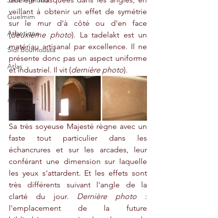
Jebel Ighoud
veillant à obtenir un effet de symétrie 
Guelmim
sur le mur d'à côté ou d'en face 
Atlantique
(
deuxième photo
). La tadelakt est un 
matériau artisanal par excellence. Il ne 
Sidi Boumoussa
présente donc pas un aspect uniforme 
Atlas
et industriel. Il vit (
dernière photo
). 
Animaux
act
Sa très soyeuse Majesté règne avec un 
faste tout particulier dans les 
échancrures et sur les arcades, leur 
conférant une dimension sur laquelle 
les yeux s'attardent. Et les effets sont 
très différents suivant l'angle de la 
clarté du jour. 
Dernière photo
 : 
l'emplacement de la future 