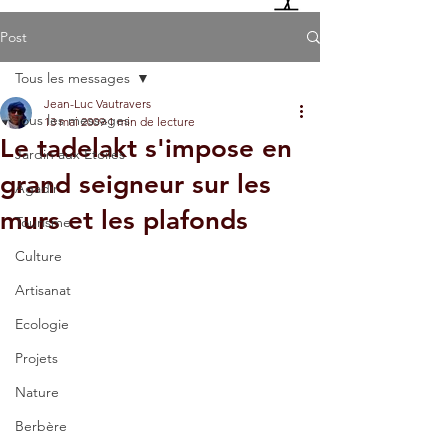
Post
Tous les messages
Jean-Luc Vautravers
Tous les messages
13 mai 2009
1 min de lecture
Le tadelakt s'impose en
Jardin aux Etoiles
grand seigneur sur les
Agadir
murs et les plafonds
Tourisme
Culture
Artisanat
Ecologie
Projets
Nature
Berbère