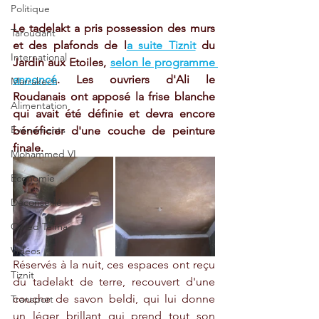
Politique
Le tadelakt a pris possession des murs 
Taroudant
et des plafonds de l
a suite Tiznit
 du 
International
Jardin aux Etoiles, 
selon le programme 
annoncé
. Les ouvriers d'Ali le 
Marrakech
Roudanais ont apposé la frise blanche 
Alimentation
qui avait été définie et devra encore 
Evénements
bénéficier d'une couche de peinture 
finale. 
Mohammed VI
Economie
Déconseillé
Ouled Teima
Vidéos
Réservés à la nuit, ces espaces ont reçu 
Tiznit
du tadelakt de terre, recouvert d'une 
couche de savon beldi, qui lui donne 
Transport
un léger brillant qui prend tout son 