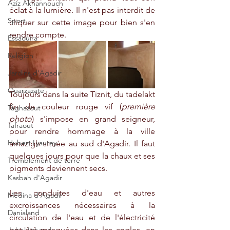
Aziz Akhannouch
éclat à la lumière. Il n'est pas interdit de 
Sport
cliquer sur cette image pour bien s'en 
rendre compte.
Essaouira
Religion
Jardins d'Agadir
Ouarzazate
Toujours dans la suite Tiznit, du tadelakt 
fin de couleur rouge vif (
première 
Taghazout
photo
) s'impose en grand seigneur, 
Tafraout
pour rendre hommage à la ville 
Hubert Lyautey
amazigh située au sud d'Agadir. Il faut 
quelques jours pour que la chaux et ses 
Tremblement de terre
pigments deviennent secs.
Kasbah d'Agadir
Les conduites d'eau et autres 
Médina d'Agadir
excroissances nécessaires à la 
Danialand
circulation de l'eau et de l'électricité 
ont été masquées dans les angles, en 