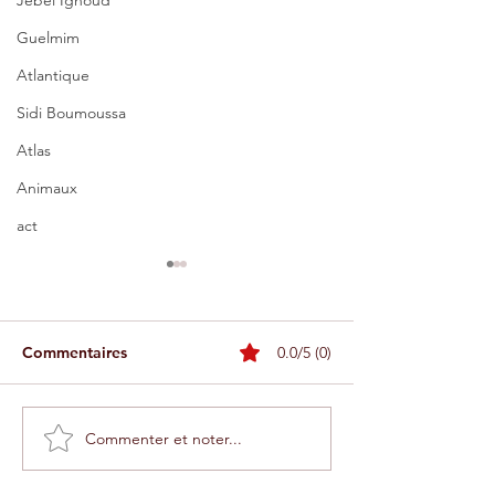
Jebel Ighoud
Guelmim
Atlantique
Sidi Boumoussa
Atlas
Animaux
act
Commentaires
0.0/5 (0)
Commenter et noter...
Voitures électriques : des
Tarfaya : un spe
bornes Tesla à Agadir
parc éolien dans
illustrent leur
perspective de