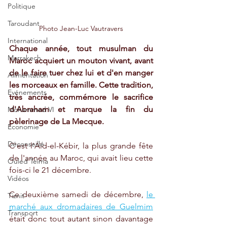
Politique
Taroudant
Photo Jean-Luc Vautravers
International
Chaque année, tout musulman du 
Marrakech
Maroc acquiert un mouton vivant, avant 
de le faire tuer chez lui et d'en manger 
Alimentation
les morceaux en famille. Cette tradition, 
Evénements
très ancrée, commémore le sacrifice 
d'Abraham et marque la fin du 
Mohammed VI
pèlerinage de La Mecque. 
Economie
Déconseillé
C'est l'Aïd-el-Kébir, la plus grande fête 
de l'année au Maroc, qui avait lieu cette 
Ouled Teima
fois-ci le 21 décembre.
Vidéos
Ce deuxième samedi de décembre, 
le 
Tiznit
marché aux dromadaires de Guelmim
Transport
était donc tout autant sinon davantage 