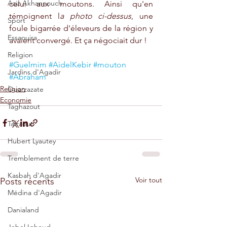
Aziz Akhannouch
celui aux moutons. Ainsi qu'en 
témoignent l
a photo ci-dessus
, une 
Sport
foule bigarrée d'éleveurs de la région y 
Essaouira
avaient convergé. Et ça négociait dur !
Religion
#Guelmim
#AidelKebir
#mouton
Jardins d'Agadir
#Abraham
Religion
Ouarzazate
Economie
Taghazout
Tafraout
Hubert Lyautey
Tremblement de terre
Kasbah d'Agadir
Voir tout
Posts récents
Médina d'Agadir
Danialand