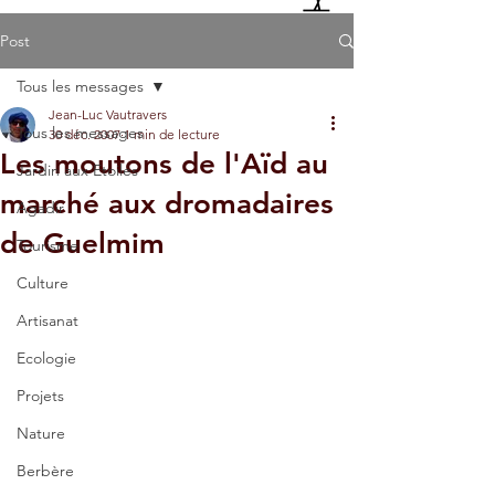
Post
Tous les messages
Jean-Luc Vautravers
Tous les messages
30 déc. 2007
1 min de lecture
Les moutons de l'Aïd au
Jardin aux Etoiles
marché aux dromadaires
Agadir
de Guelmim
Tourisme
Culture
Artisanat
Ecologie
Projets
Nature
Berbère