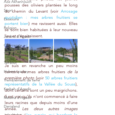
Aziz Akhannouch
pousses des oliviers plantées le long 
Sport
du chemin du Levant (voir 
Arrosage 
quotidien : mes arbres fruitiers se 
Essaouira
portent bien
) me ravissent aussi. Elles 
Religion
se sont bien habituées à leur nouveau 
lieu et s'épaississent.
Jardins d'Agadir
Ouarzazate
Taghazout
Tafraout
Je suis en revanche un peu moins 
Hubert Lyautey
content de mes arbres fruitiers 
de la 
première photo
 (voir 
50 arbres fruitiers 
Tremblement de terre
représentatifs de la Vallée du Souss
), 
Kasbah d'Agadir
dont certains sont un peu maigrichons. 
Il est vrai qu'ils n'ont commencé à faire 
Médina d'Agadir
leurs racines que depuis moins d'une 
Danialand
année. 
Les deux autres images 
montrent  
les cyprès qui bordent le 