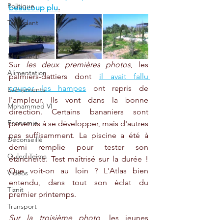
Politique
beaucoup plu
.
Taroudant
International
Marrakech
Sur 
les deux premières photos
, les 
Alimentation
palmiers-dattiers dont 
il avait fallu 
couper les hampes
 ont repris de 
Evénements
l'ampleur. Ils vont dans la bonne 
Mohammed VI
direction. Certains bananiers sont 
Economie
parvenus à se développer, mais d'autres 
pas suffisamment. La piscine a été à 
Déconseillé
demi remplie pour tester son 
Ouled Teima
étanchéité. Test maîtrisé sur la durée ! 
Que voit-on au loin ? L'Atlas bien 
Vidéos
entendu, dans tout son éclat du 
Tiznit
premier printemps. 
Transport
Sur la troisième photo
, les jeunes 