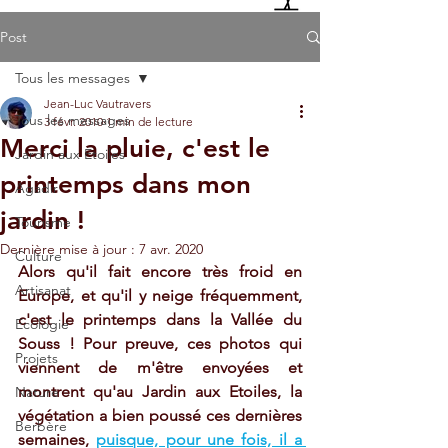
Post
Tous les messages
Jean-Luc Vautravers
Tous les messages
3 févr. 2010
1 min de lecture
Merci la pluie, c'est le
Jardin aux Etoiles
printemps dans mon
Agadir
jardin !
Tourisme
Dernière mise à jour :
7 avr. 2020
Culture
Alors qu'il fait encore très froid en 
Artisanat
Europe, et qu'il y neige fréquemment, 
c'est le printemps dans la Vallée du 
Ecologie
Souss ! Pour preuve, ces photos qui 
Projets
viennent de m'être envoyées et 
montrent qu'au Jardin aux Etoiles, la 
Nature
végétation a bien poussé ces dernières 
Berbère
semaines, 
puisque, pour une fois, il a 