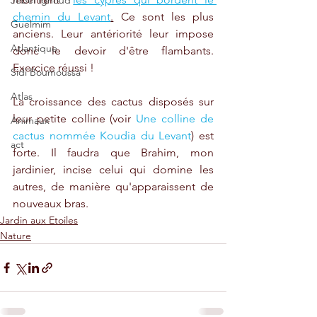
Jebel Ighoud
chemin du Levant
.
 Ce sont les plus 
Guelmim
anciens. Leur antériorité leur impose 
Atlantique
donc le devoir d'être flambants. 
Exercice réussi !
Sidi Boumoussa
Atlas
La croissance des cactus disposés sur 
leur petite colline (voir 
Une colline de 
Animaux
cactus nommée Koudia du Levant
) est 
act
forte. Il faudra que Brahim, mon 
jardinier, incise celui qui domine les 
autres, de manière qu'apparaissent de 
nouveaux bras.
Jardin aux Etoiles
Nature