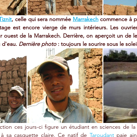
Tiznit
, celle qui sera nommée 
Marrakech
 commence à pr
age est encore vierge de murs intérieurs. Les ouvriers 
 ouest de la Marrakech. Derrière, on aperçoit un de le
d'eau. 
Dernière photo
 : toujours le sourire sous le soleil
ction ces jours-ci figure un étudiant en sciences de la 
 à sa casquette claire. Ce natif de 
Taroudant
 paie ain