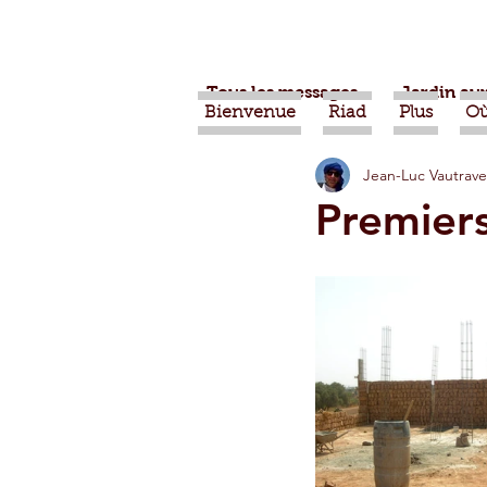
Tous les messages
Jardin aux
Bienvenue
Riad
Plus
Où
Jean-Luc Vautrave
Projets
Nature
Ber
Premiers
Alimentation
Evénemen
Vidéos
Tiznit
Tran
Jardins d'Agadir
Ouarz