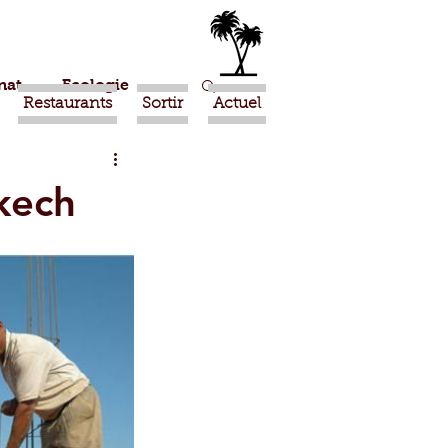
nat
Ecologie
Restaurants
Sortir
Actuel
Marrakech
kech
Ouled Teima
Religion