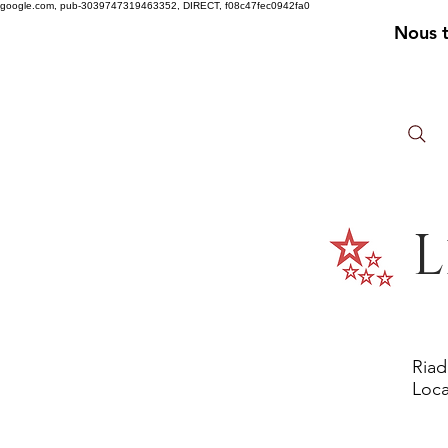
google.com, pub-3039747319463352, DIRECT, f08c47fec0942fa0
Nous 
L
Riad
Loca