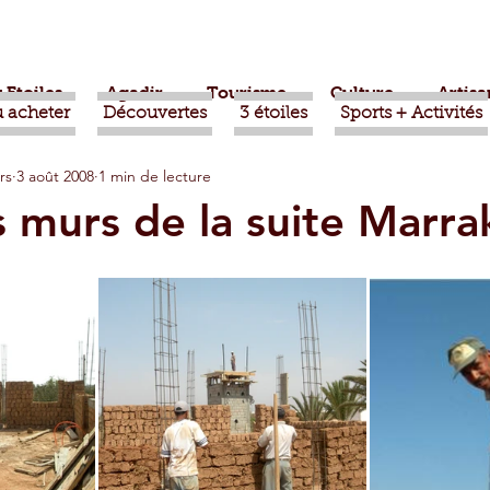
 Etoiles
Agadir
Tourisme
Culture
Artisa
 acheter
Découvertes
3 étoiles
Sports + Activités
rs
3 août 2008
1 min de lecture
bère
Politique
Taroudant
International
 murs de la suite Marra
ts
Mohammed VI
Economie
Déconseillé
sport
Aziz Akhannouch
Sport
Essaouira
azate
Taghazout
Tafraout