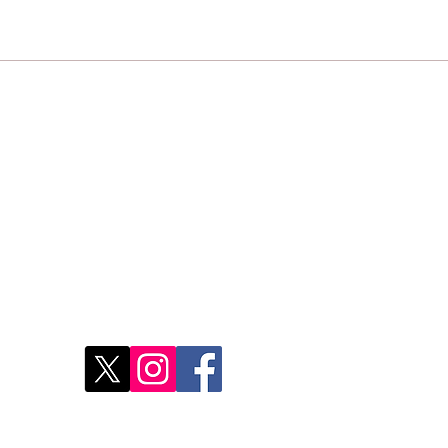
Un scandale : pourtant
Ext
r
illégaux, les sacs en
Dom
plastique enlaidissent
qui
toujours le Maroc. Mais...
l'Af
Restons connectés
Le r
d'Ag
res
Déco