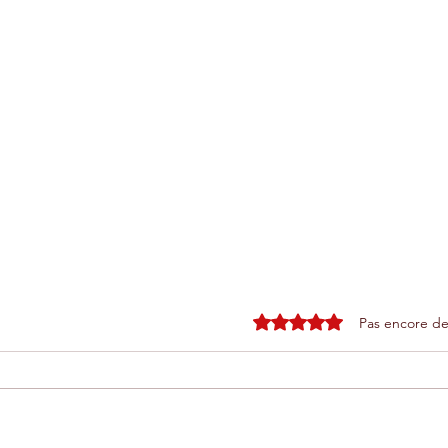
Noté 0 étoile sur 5.
Pas encore de