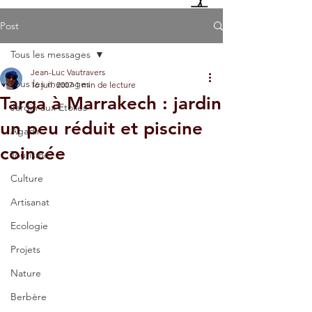
Post
Tous les messages
Jean-Luc Vautravers
Tous les messages
16 juil. 2007
1 min de lecture
Targa à Marrakech : jardin
Jardin aux Etoiles
un peu réduit et piscine
Agadir
coincée
Tourisme
Culture
Artisanat
Ecologie
Projets
Nature
Berbère