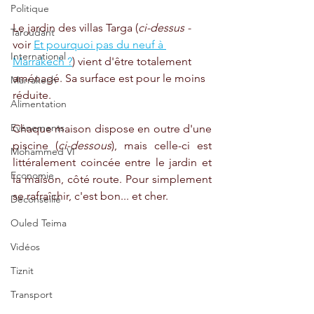
Politique
Le jardin des villas Targa (
ci-dessus -
Taroudant
voir 
Et pourquoi pas du neuf à 
International
Marrakech ?
) vient d'être totalement 
aménagé. Sa surface est pour le moins 
Marrakech
réduite.
Alimentation
Evénements
Chaque maison dispose en outre d'une 
piscine (
ci-dessous
), mais celle-ci est 
Mohammed VI
littéralement coincée entre le jardin et 
Economie
la maison, côté route. Pour simplement 
se rafraîchir, c'est bon... et cher.
Déconseillé
Ouled Teima
Vidéos
Tiznit
Transport