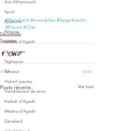
Aziz Akhannouch
Sport
#Marrakech
#Immobilier
#Targa
#Jardin
Essaouira
#Piscine
#Cher
Religion
Déconseillé
Tourisme
Jardins d'Agadir
Ouarzazate
Taghazout
Tafraout
Hubert Lyautey
Voir tout
Posts récents
Tremblement de terre
Kasbah d'Agadir
Médina d'Agadir
Danialand