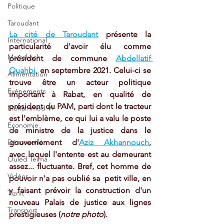
Politique
Taroudant
La cité de Taroudant
 présente la 
International
particularité d'avoir élu comme 
Marrakech
président de commune 
Abdellatif 
Ouahbi,
 en septembre 2021. Celui-ci se 
Alimentation
trouve être un acteur politique 
Evénements
important à Rabat, en qualité de 
président du PAM, parti dont le tracteur 
Mohammed VI
est l'emblème, ce qui lui a valu le poste 
Economie
de ministre de la justice dans le 
Déconseillé
gouvernement d'
Aziz Akhannouch
, 
avec lequel l'entente est au demeurant 
Ouled Teima
assez... fluctuante. Bref, cet homme de 
Vidéos
pouvoir n'a pas oublié sa  petit ville, en 
y faisant prévoir la construction d'un 
Tiznit
nouveau Palais de justice aux lignes 
Transport
prestigieuses (
notre photo
). 