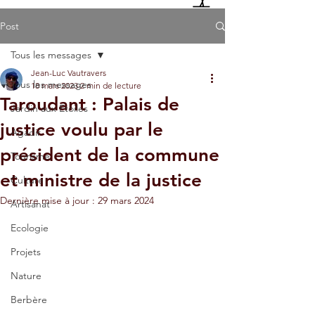
Post
Tous les messages
Jean-Luc Vautravers
Tous les messages
18 mars 2023
2 min de lecture
Taroudant : Palais de
Jardin aux Etoiles
justice voulu par le
Agadir
président de la commune
Tourisme
et ministre de la justice
Culture
Dernière mise à jour :
29 mars 2024
Artisanat
Ecologie
Projets
Nature
Berbère