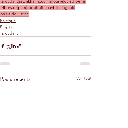
taroudant
aziz akhannouch
taliouine
ouled berhil
tribunaux
pam
abdellatif ouahbi
tafingoult
palais de justice
Politique
Projets
Taroudant
Voir tout
Posts récents