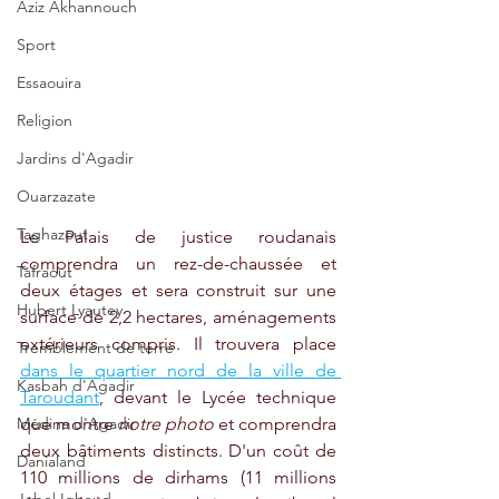
Aziz Akhannouch
Sport
Essaouira
Religion
Jardins d'Agadir
Ouarzazate
Taghazout
Le Palais de justice roudanais 
comprendra un rez-de-chaussée et 
Tafraout
deux étages et sera construit sur une 
Hubert Lyautey
surface de 2,2 hectares, aménagements 
extérieurs compris. Il trouvera place 
Tremblement de terre
dans le quartier nord de la ville de 
Kasbah d'Agadir
Taroudant
, devant le Lycée technique 
Médina d'Agadir
que montre 
notre photo 
et comprendra 
deux bâtiments distincts. D'un coût de 
Danialand
110 millions de dirhams (11 millions 