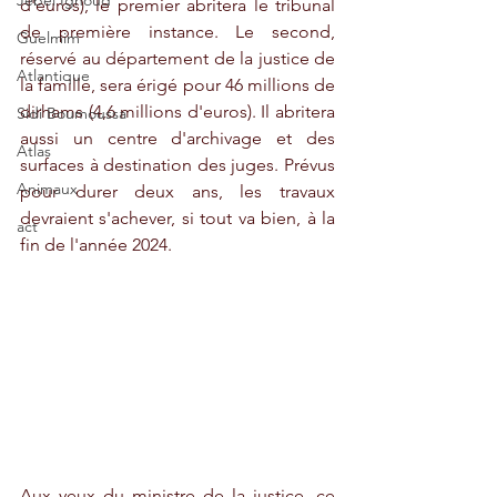
Jebel Ighoud
d'euros), le premier abritera le tribunal 
de première instance. Le second, 
Guelmim
réservé au département de la justice de 
Atlantique
la famille, sera érigé pour 46 millions de 
dirhams (4,6 millions d'euros). Il abritera 
Sidi Boumoussa
aussi un centre d'archivage et des 
Atlas
surfaces à destination des juges. Prévus 
Animaux
pour durer deux ans, les travaux 
devraient s'achever, si tout va bien, à la 
act
fin de l'année 2024. 
Aux yeux du ministre de la justice, ce 