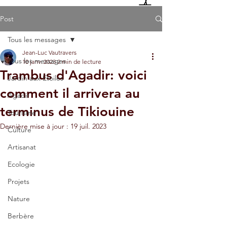
Post
Tous les messages
Jean-Luc Vautravers
Tous les messages
10 janv. 2023
2 min de lecture
Trambus d'Agadir: voici
Jardin aux Etoiles
comment il arrivera au
Agadir
terminus de Tikiouine
Tourisme
Dernière mise à jour :
19 juil. 2023
Culture
Artisanat
Ecologie
Projets
Nature
Berbère