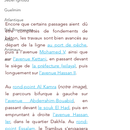
Jebel Ighoud
Guelmim
Atlantique
Encore que certains passages aient  dû 
Sidi Boumoussa
être complétés de fondements de 
béton, les travaux sont bien avancés au 
Atlas
départ de la ligne 
au port de pêche
, 
Animaux
puis à l’avenue 
Mohamed V,
 ainsi que 
sur 
l’avenue Kettani
, en passant devant 
act
le siège de 
la préfecture (wilaya)
, puis 
longuement sur 
l’avenue Hassan II
. 
Au 
rond-point Al Kamra
 (
notre image
), 
le parcours bifurque à gauche sur 
l’avenue Abderrahim-Bouabid
, en 
passant devant 
le souk El Had
, puis en 
empruntant à droite 
l’avenue Hassan 
Ier
, dans le quartier Dakhla. Au 
rond-
point Essalam
, le Trambus s’engagera 