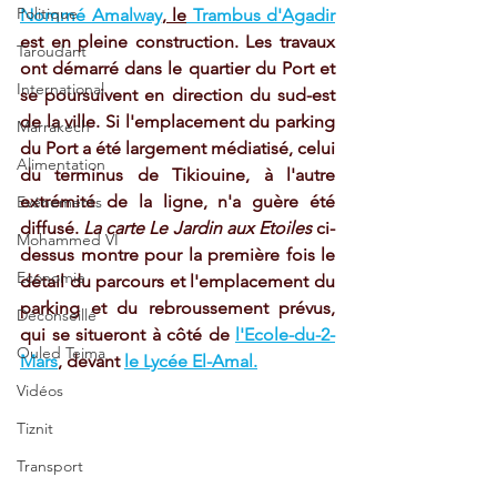
Politique
Nommé Amalway
, le
 Trambus d'Agadir
est en pleine construction. Les travaux 
Taroudant
ont démarré dans le quartier du Port et 
International
se poursuivent en direction du sud-est 
de la ville. Si l'emplacement du parking 
Marrakech
du Port a été largement médiatisé, celui 
Alimentation
du terminus de Tikiouine, à l'autre 
extrémité de la ligne, n'a guère été 
Evénements
diffusé. 
La carte Le Jardin aux Etoiles
 ci-
Mohammed VI
dessus montre pour la première fois le 
Economie
détail du parcours et l'emplacement du 
parking et du rebroussement prévus, 
Déconseillé
qui se situeront à côté de 
l'Ecole-du-2-
Ouled Teima
Mars
, devant 
le Lycée El-Amal.
Vidéos
Tiznit
Transport