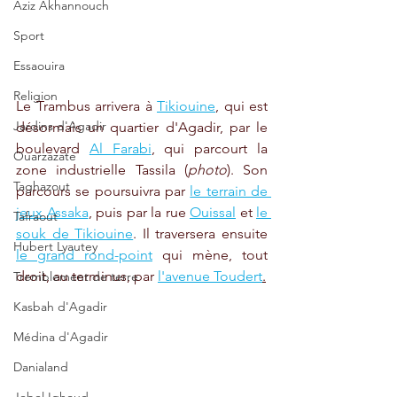
Aziz Akhannouch
Sport
Essaouira
Religion
Le Trambus arrivera à 
Tikiouine
, qui est 
Jardins d'Agadir
désormais un quartier d'Agadir, par le 
boulevard 
Al Farabi
, qui parcourt la 
Ouarzazate
zone industrielle Tassila (
photo
). Son 
Taghazout
parcours se poursuivra par 
le terrain de 
jeux Assaka
, puis par la rue 
Ouissal
 et 
le 
Tafraout
souk de Tikiouine
. Il traversera ensuite 
Hubert Lyautey
le grand rond-point
 qui mène, tout 
droit, au terminus, par 
l'avenue Toudert
.
Tremblement de terre
Kasbah d'Agadir
Médina d'Agadir
Danialand