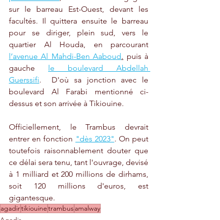
sur le barreau Est-Ouest, devant les 
facultés. Il quittera ensuite le barreau 
pour se diriger, plein sud, vers le 
quartier Al Houda, en parcourant 
l’avenue Al Mahdi-Ben Aaboud
.
 puis à 
gauche 
le boulevard Abdellah 
Guerssifi
.  D'où sa jonction avec le 
boulevard Al Farabi mentionné ci-
dessus et son arrivée à Tikiouine.
Officiellement, le Trambus devrait 
entrer en fonction 
"dès 2023"
. On peut 
toutefois raisonnablement douter que 
ce délai sera tenu, tant l'ouvrage, devisé 
à 1 milliard et 200 millions de dirhams, 
soit 120 millions d'euros, est 
gigantesque.
agadir
tikiouine
trambus
amalway
Agadir