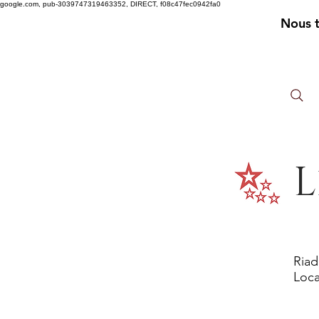
google.com, pub-3039747319463352, DIRECT, f08c47fec0942fa0
Nous 
L
Riad
Loca