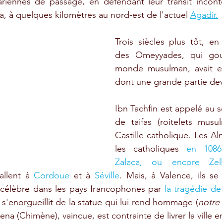
ariennes de passage, en défendant leur transit inconto
 à quelques kilomètres au nord-est de l'actuel 
Agadir.
Trois siècles plus tôt, en 
des Omeyyades, qui gouve
monde musulman, avait en
dont une grande partie dev
Ibn Tachfin est appelé au s
de taifas (roitelets musu
Castille catholique. Les Al
les catholiques 
en 1086
Zalaca, ou encore Zell
tallent à 
Cordoue
 et à 
Séville
. Mais, à Valence, ils se
 célèbre dans les pays francophones par 
la tragédie de
e s'enorgueillit de la statue qui lui rend hommage (
notre
a (Chimène), vaincue, est contrainte de livrer la ville e