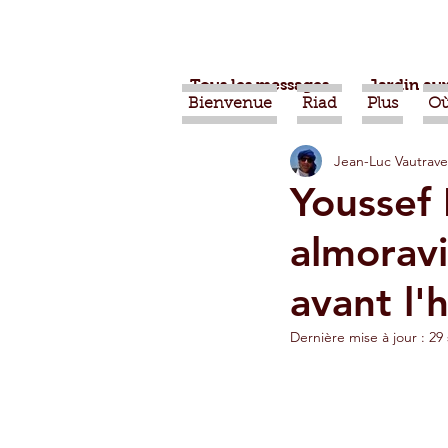
Tous les messages
Jardin aux
Bienvenue
Riad
Plus
Où
Jean-Luc Vautrave
Projets
Nature
Ber
Youssef 
almoravi
Alimentation
Evénemen
avant l'
Vidéos
Tiznit
Tran
Dernière mise à jour :
29 
Jardins d'Agadir
Ouarz