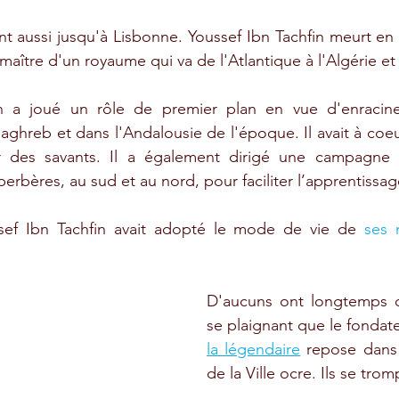
t aussi jusqu'à Lisbonne. Youssef Ibn Tachfin meurt en
maître d'un royaume qui va de l'Atlantique à l'Algérie et
n a joué un rôle de premier plan en vue d'enraciner
ghreb et dans l'Andalousie de l'époque. Il avait à coeur
r des savants. Il a également dirigé une campagne d
rbères, au sud et au nord, pour faciliter l’apprentissage
sef Ibn Tachfin avait adopté le mode de vie de 
ses m
D'aucuns ont longtemps cr
se plaignant que le fondat
la légendaire
 repose dans 
de la 
Ville ocre
.
 Ils se trom