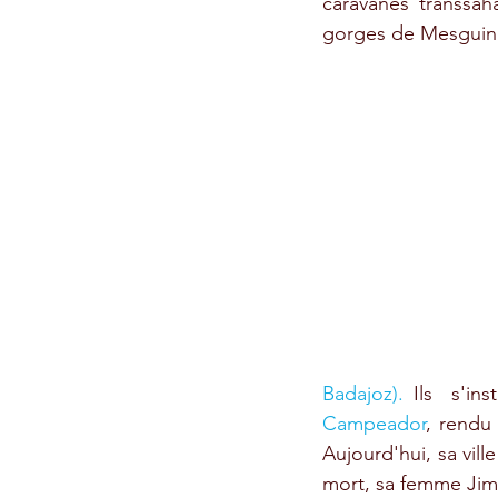
caravanes transsah
gorges de Mesguina,
Badajoz).
 Ils  s'ins
Campeador
, rendu
Aujourd'hui, sa vill
mort, sa femme Jimen