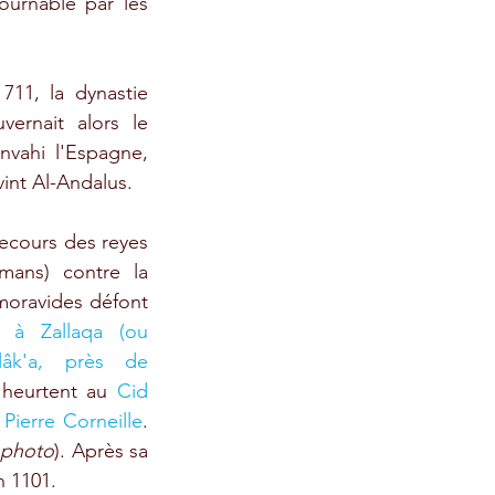
urnable par les 
711, la dynastie 
rnait alors le 
vahi l'Espagne, 
int Al-Andalus. 
ecours des reyes 
lmans) contre la 
moravides défont 
 à Zallaqa (ou 
âk'a, près de 
 heurtent au 
Cid 
 Pierre Corneille
. 
 photo
). Après sa 
n 1101. 