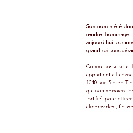
Son nom a été donné
rendre hommage. A
aujourd'hui comme 
grand roi conquéran
Connu aussi sous l
appartient à la dyn
1040 sur l'île de Ti
qui nomadisaient en
fortifié) pour attir
almoravides), finis