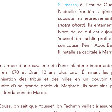
Sijilmassa
, à  l'est de Oua
l'actuelle frontière algéri
subsiste malheureusement
(
notre photo
). Ils entamen
Nord de ce qui est aujour
Youssef Ibn Tachfin profite
son cousin, l'émir Abou Bakr
Il installe sa capitale à Mar
n armée d'une cavalerie et d'une infanterie importante et
e en 1070 et Oran 12 ans plus tard. Éliminant les p
anisation des tribus et des villes en un pouvoir th
unité d'une grande partie du Maghreb. Ils sont ainsi p
es fondateurs du Maroc. 
ouss, on sait que Youssef Ibn Tachefin veillait à assurer