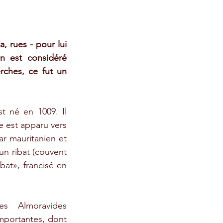
 rues - pour lui 
n est considéré 
ches, ce fut un 
 né en 1009. Il 
 est apparu vers 
ar mauritanien et 
n ribat (couvent 
bat», francisé en 
 Almoravides 
s'emparent de trois cités importantes, dont 