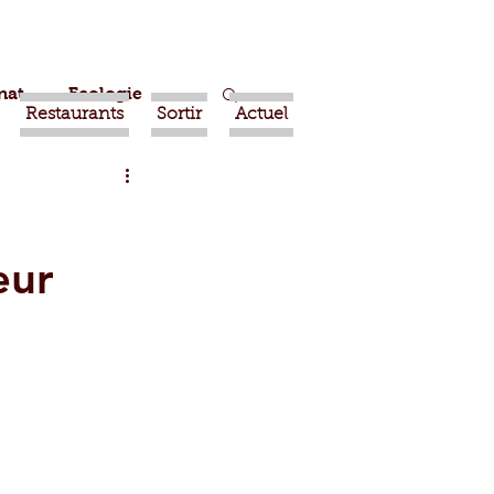
nat
Ecologie
Restaurants
Sortir
Actuel
Marrakech
eur
Ouled Teima
Religion