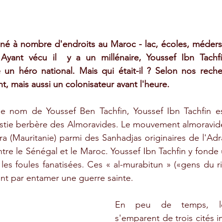
 à nombre d'endroits au Maroc - lac, écoles, médersa,
yant vécu il  y a un millénaire, Youssef Ibn Tachfi
un héro national. Mais qui était-il ? Selon nos recher
t, mais aussi un colonisateur avant l'heure.
e nom de Youssef Ben Tachfin, Youssef Ibn Tachfin est
astie berbère des Almoravides. Le mouvement almoravide
dra (Mauritanie) parmi des Sanhadjas originaires de l'Adr
tre le Sénégal et le Maroc. Youssef Ibn Tachfin y fonde u
er les foules fanatisées. Ces « al-murabitun » («gens du ri
sent par entamer une guerre sainte.
En peu de temps, les