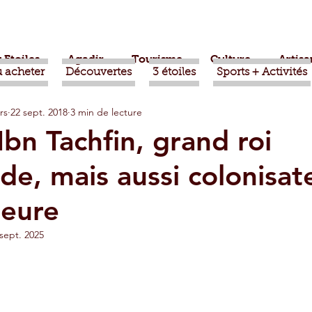
 Etoiles
Agadir
Tourisme
Culture
Artisa
 acheter
Découvertes
3 étoiles
Sports + Activités
rs
22 sept. 2018
3 min de lecture
bère
Politique
Taroudant
International
Ibn Tachfin, grand roi
de, mais aussi colonisat
ts
Mohammed VI
Economie
Déconseillé
heure
sport
Aziz Akhannouch
Sport
Essaouira
sept. 2025
azate
Taghazout
Tafraout