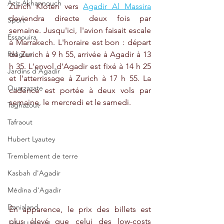
Aziz Akhannouch
Zurich Kloten vers 
Agadir Al Massira
deviendra directe deux fois par 
Sport
semaine. Jusqu'ici, l'avion faisait escale 
Essaouira
à Marrakech. L'horaire est bon : départ 
de Zurich à 9 h 55, arrivée à Agadir à 13 
Religion
h 35. L'envol d'Agadir est fixé à 14 h 25 
Jardins d'Agadir
et l'atterrissage à Zurich à 17 h 55. La 
Ouarzazate
cadence est portée à deux vols par 
semaine, le mercredi et le samedi. 
Taghazout
Tafraout
Hubert Lyautey
Tremblement de terre
Kasbah d'Agadir
Médina d'Agadir
Danialand
En apparence, le prix des billets est 
plus élevé que celui des low-costs 