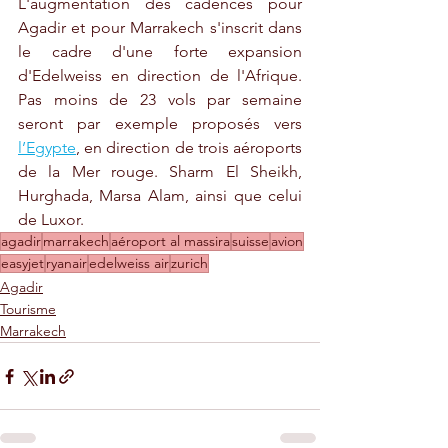
L'augmentation des cadences pour 
Agadir et pour Marrakech s'inscrit dans 
le cadre d'une forte expansion 
d'Edelweiss en direction de l'Afrique. 
Pas moins de 23 vols par semaine 
seront par exemple proposés vers 
l’Egypte
, en direction de trois aéroports 
de la Mer rouge. Sharm El Sheikh, 
Hurghada, Marsa Alam, ainsi que celui 
de Luxor.
agadir
marrakech
aéroport al massira
suisse
avion
easyjet
ryanair
edelweiss air
zurich
Agadir
Tourisme
Marrakech