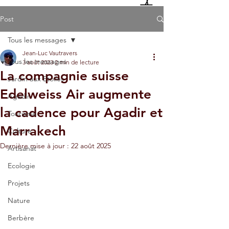
Post
Tous les messages
Jean-Luc Vautravers
Tous les messages
3 août 2023
2 min de lecture
La compagnie suisse
Jardin aux Etoiles
Edelweiss Air augmente
Agadir
la cadence pour Agadir et
Tourisme
Marrakech
Culture
Dernière mise à jour :
22 août 2025
Artisanat
Ecologie
Projets
Nature
Berbère