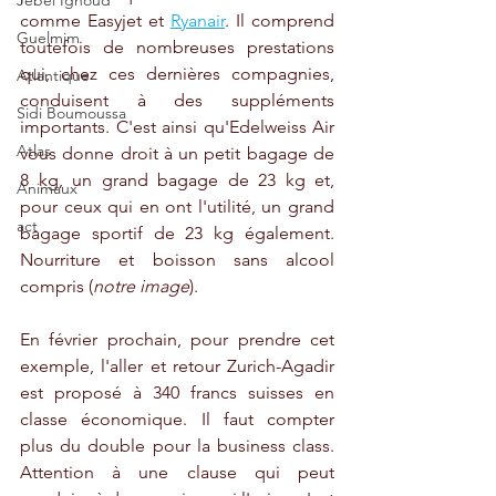
Jebel Ighoud
comme Easyjet et 
Ryanair
. Il comprend 
Guelmim
toutefois de nombreuses prestations 
qui, chez ces dernières compagnies, 
Atlantique
conduisent à des suppléments 
Sidi Boumoussa
importants. C'est ainsi qu'Edelweiss Air 
Atlas
vous donne droit à un petit bagage de 
8 kg, un grand bagage de 23 kg et, 
Animaux
pour ceux qui en ont l'utilité, un grand 
act
bagage sportif de 23 kg également. 
Nourriture et boisson sans alcool 
compris (
notre image
). 
En février prochain, pour prendre cet 
exemple, l'aller et retour Zurich-Agadir 
est proposé à 340 francs suisses en 
classe économique. Il faut compter 
plus du double pour la business class. 
Attention à une clause qui peut 