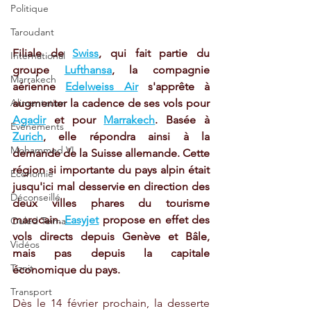
Politique
Taroudant
Filiale de 
Swiss
, qui fait partie du 
International
groupe 
Lufthansa
, la compagnie 
Marrakech
aérienne 
Edelweiss Air
 s'apprête à 
augmenter la cadence de ses vols pour 
Alimentation
Agadir
 et pour 
Marrakech
. Basée à 
Evénements
Zurich
, elle répondra ainsi à la 
Mohammed VI
demande de la Suisse allemande. Cette 
région si importante du pays alpin était 
Economie
jusqu'ici mal desservie en direction des 
Déconseillé
deux villes phares du tourisme 
marocain. 
Easyjet
 propose en effet des 
Ouled Teima
vols directs depuis Genève et Bâle, 
Vidéos
mais pas depuis la capitale 
Tiznit
économique du pays.
Transport
Dès le 14 février prochain, la desserte 