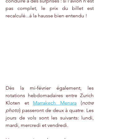
conduire à des surprises : si l'avion n'est 
pas complet, le prix du billet est 
recalculé...à la hausse bien entendu !
Dès la mi-février également, les 
rotations hebdomadaires entre Zurich 
Kloten et 
Marrakech Menara
 (
notre 
photo
) passeront de deux à quatre. Les 
jours de vols sont les suivants: lundi, 
mardi, mercredi et vendredi.