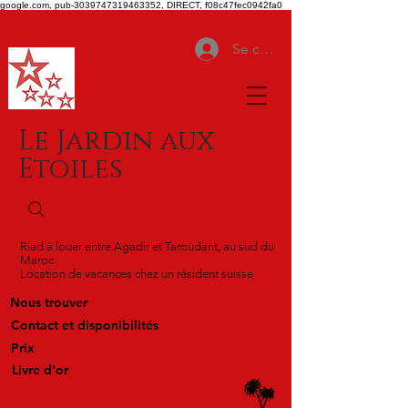
google.com, pub-3039747319463352, DIRECT, f08c47fec0942fa0
Se connecter
Le Jardin aux
Etoiles
Riad à louer entre Agadir et Taroudant, au sud du
Maroc
Location de vacances chez un résident suisse
Nous trouver
Contact et disponibilités
Prix
Livre d'or