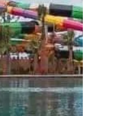
Animaux
act