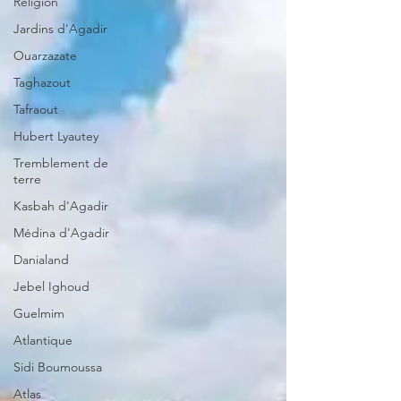
Religion
Jardins d'Agadir
Ouarzazate
Taghazout
Tafraout
Hubert Lyautey
Tremblement de
terre
Kasbah d'Agadir
Médina d'Agadir
Danialand
Jebel Ighoud
Guelmim
Atlantique
Sidi Boumoussa
Atlas