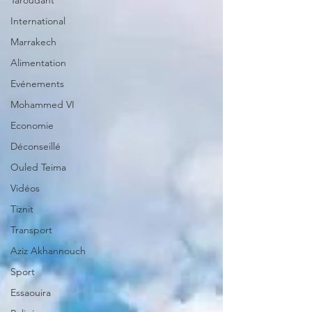
Taroudant
International
Marrakech
Alimentation
Evénements
Mohammed VI
Economie
Déconseillé
Ouled Teima
Vidéos
Tiznit
Transport
Aziz Akhannouch
Sport
Essaouira