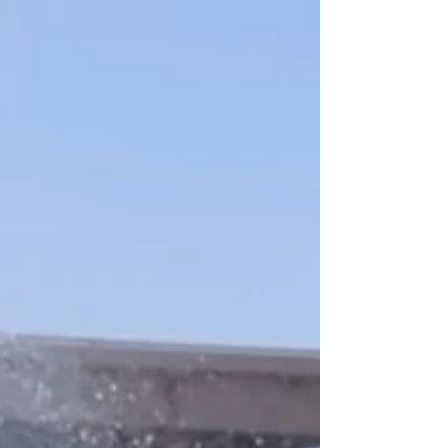
présidé la cérémonie de présentation du
Programme de développement urbain
d'Agadir 2020-2024 , qui depuis lors s'est
superbement concrétisé et a connu des
prolongements. Résultat ? La beauté de la
ville n'a cessé de croître et le nombre des
réalisations flamboyant