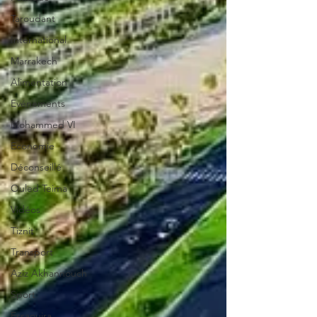
Taroudant
International
Marrakech
Alimentation
Evénements
Mohammed VI
Economie
Déconseillé
Ouled Teima
Vidéos
Tiznit
Transport
Aziz Akhannouch
Sport
Essaouira