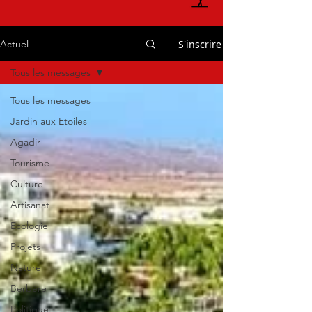
S'inscrire
Actuel
Tous les messages
Tous les messages
Jardin aux Etoiles
Agadir
Tourisme
Culture
Artisanat
Ecologie
Projets
Nature
Berbère
Politique