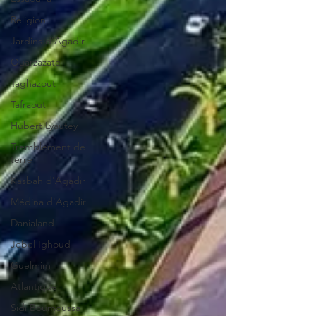
Religion
Jardins d'Agadir
Ouarzazate
Taghazout
Tafraout
Hubert Lyautey
Tremblement de
terre
Kasbah d'Agadir
Médina d'Agadir
Danialand
Jebel Ighoud
Guelmim
Atlantique
Sidi Boumoussa