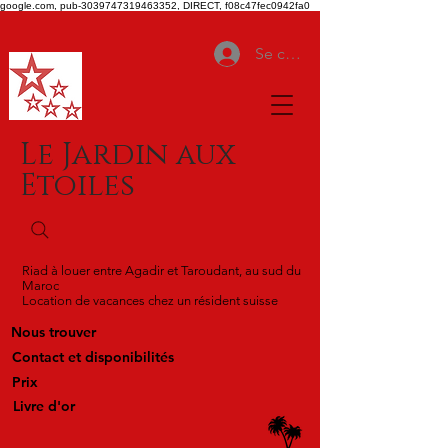
google.com, pub-3039747319463352, DIRECT, f08c47fec0942fa0
Se connecter
Le Jardin aux
Etoiles
Riad à louer entre Agadir et Taroudant, au sud du
Maroc
Location de vacances chez un résident suisse
Nous trouver
Contact et disponibilités
Prix
Livre d'or