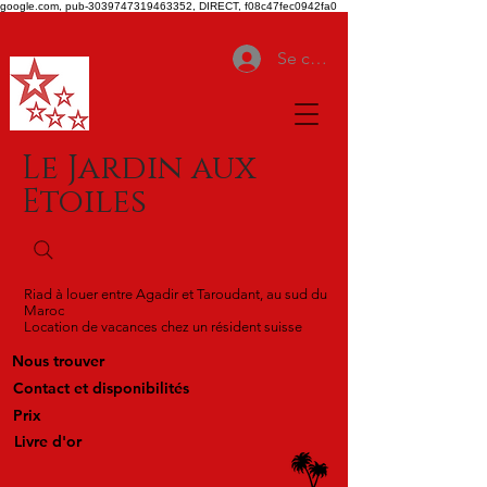
google.com, pub-3039747319463352, DIRECT, f08c47fec0942fa0
Se connecter
Le Jardin aux
Etoiles
Riad à louer entre Agadir et Taroudant, au sud du
Maroc
Location de vacances chez un résident suisse
Nous trouver
Contact et disponibilités
Prix
Livre d'or