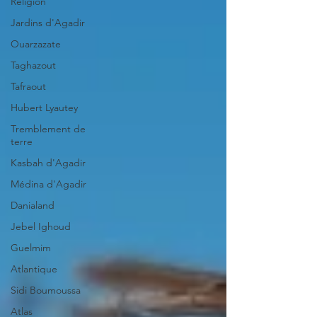
Religion
Jardins d'Agadir
Ouarzazate
Taghazout
Tafraout
Hubert Lyautey
Tremblement de
terre
Kasbah d'Agadir
Médina d'Agadir
Danialand
Jebel Ighoud
Guelmim
Atlantique
Sidi Boumoussa
Atlas