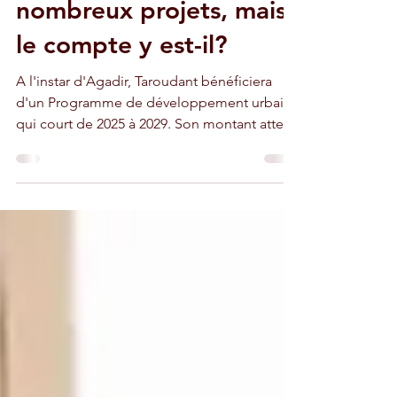
métamorphose" et de
nombreux projets, mais
le compte y est-il?
A l'instar d'Agadir, Taroudant bénéficiera
d'un Programme de développement urbain,
qui court de 2025 à 2029. Son montant atteint
3 milliards de dirhams. Les ministères, les
départements et la Région Souss Massa qui
en sont à l'origine soulignent qu'il conduira
à "une profonde métamorphose", via de
nombreux projets. Il s'agit de moderniser les
infrastructures, restaurer le patrimoine
historique, y compris les murailles atteintes
par le tremblement de terre de 2023. Mais le
com