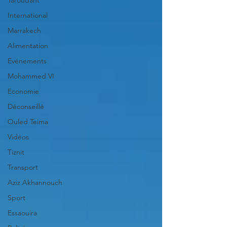
Taroudant
International
Marrakech
Alimentation
Evénements
Mohammed VI
Economie
Déconseillé
Ouled Teima
Vidéos
Tiznit
Transport
Aziz Akhannouch
Sport
Essaouira