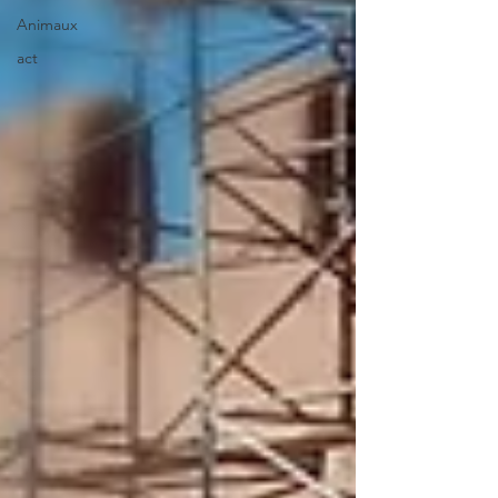
Animaux
act