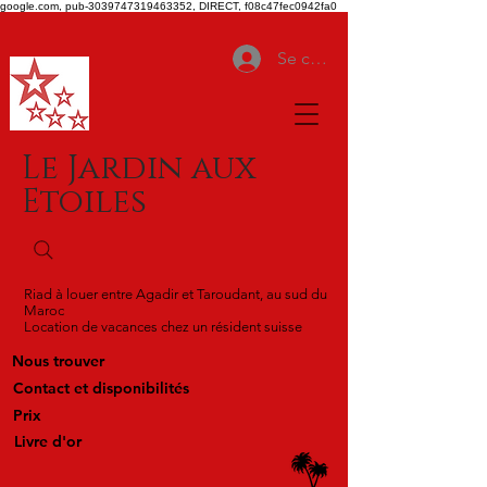
google.com, pub-3039747319463352, DIRECT, f08c47fec0942fa0
Se connecter
Le Jardin aux
Etoiles
Riad à louer entre Agadir et Taroudant, au sud du
Maroc
Location de vacances chez un résident suisse
Nous trouver
Contact et disponibilités
Prix
Livre d'or