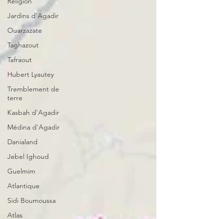
Religion
Jardins d'Agadir
Ouarzazate
Taghazout
Tafraout
Hubert Lyautey
Tremblement de
terre
Kasbah d'Agadir
Médina d'Agadir
Danialand
Jebel Ighoud
Guelmim
Atlantique
Sidi Boumoussa
Atlas