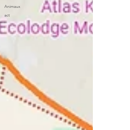
Animaux
act