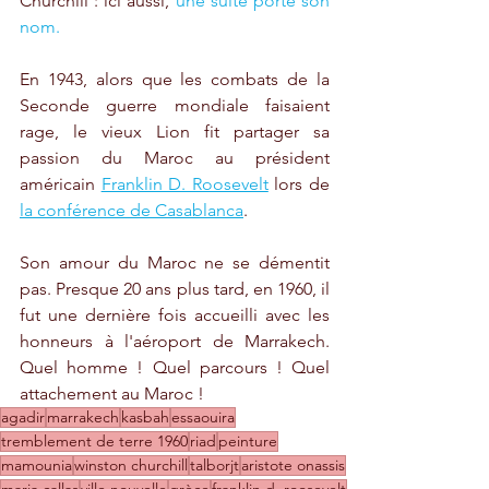
Churchill : ici aussi, 
une suite porte son 
nom.
En 1943, alors que les combats de la 
Seconde guerre mondiale faisaient 
rage, le vieux Lion fit partager sa 
passion du Maroc au président 
américain 
Franklin D. Roosevelt
 lors de 
la conférence de Casablanca
. 
Son amour du Maroc ne se démentit 
pas. Presque 20 ans plus tard, en 1960, il 
fut une dernière fois accueilli avec les 
honneurs à l'aéroport de Marrakech. 
Quel homme ! Quel parcours ! Quel 
attachement au Maroc !
agadir
marrakech
kasbah
essaouira
tremblement de terre 1960
riad
peinture
mamounia
winston churchill
talborjt
aristote onassis
maria callas
ville nouvelle
grèce
franklin d. roosevelt