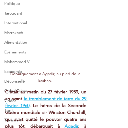
Politique
Taroudant
International
Marrakech
Alimentation
Evénements
Mohammed VI
Economie
Débarquement à Agadir, au pied de la 
kasbah. 
Déconseillé
Ouled Teima
C'était au matin du 27 février 1959, un 
an avant 
le tremblement de terre du 29 
Vidéos
février 1960
. Le héros de la Seconde 
Tiznit
Guerre mondiale sir Winston Churchill, 
qui avait quitté le pouvoir quatre ans 
Transport
plus tôt, débarquait à 
Agadir
, à 