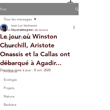
Post
Tous les messages
Jean-Luc Vautravers
Tous les messages
13 juin 2016
2 min de lecture
Le jour où Winston
Jardin aux Etoiles
Churchill, Aristote
Agadir
Onassis et la Callas ont
Tourisme
débarqué à Agadir...
Culture
Dernière mise à jour :
8 oct. 2020
Artisanat
Ecologie
Projets
Nature
Berbère