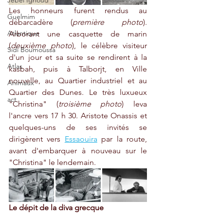
Jebel Ighoud
Les honneurs furent rendus au 
Guelmim
débarcadère (
première photo
). 
Atlantique
Arborant une casquette de marin 
(
deuxième photo
), le célèbre visiteur 
Sidi Boumoussa
d'un jour et sa suite se rendirent à la 
Atlas
kasbah, puis à Talborjt, en Ville 
nouvelle, au Quartier industriel et au 
Animaux
Quartier des Dunes. Le très luxueux 
act
"Christina" (
troisième photo
) leva 
l'ancre vers 17 h 30. Aristote Onassis et 
quelques-uns de ses invités se 
dirigèrent vers 
Essaouira
 par la route, 
avant d'embarquer à nouveau sur le 
"Christina" le lendemain.
Le dépit de la diva grecque