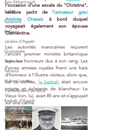
Aziz Akhannouch
l'occasion d'une escale du "Christina", 
Sport
célèbre yacht de 
l'armateur grec 
Aristote Onassis
 à bord duquel 
Essaouira
voyageait également son épouse 
Religion
Clementine.
Jardins d'Agadir
Les autorités marocaines reçurent 
Ouarzazate
l'ancien premier ministre britannique 
avec les honneurs dus à son rang. Les 
Taghazout
Forces armées royales firent une haie 
Tafraout
d'honneur à l'illustre visiteur, alors que, 
Hubert Lyautey
sur sa colline, 
la kasbah
 était encore 
intacte et éclatante de blancheur. Le 
Tremblement de terre
Vieux lion, lui, avait 85 ans et s'appuyait 
Kasbah d'Agadir
sur une canne.
Médina d'Agadir
Danialand