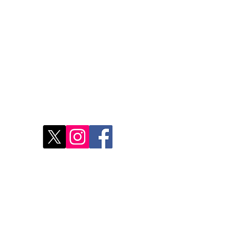
Restons connectés
Le r
d'Ag
res
Déco
Rest