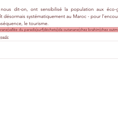
 nous dit-on, ont sensibilisé la population aux éco-g
ît désormais systématiquement au Maroc - pour l’encour
onséquence, le tourisme.
urane
vallée du paradis
surf
déchets
ida outanane
chez brahim
chez outm
gadir