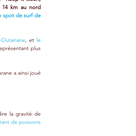
 14 km au nord 
 spot de surf de 
da-Outanane
, et 
le 
eprésentant plus 
rane a ainsi joué 
e la gravité de 
rant de poissons 