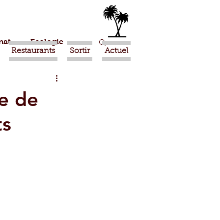
nat
Ecologie
Restaurants
Sortir
Actuel
Marrakech
e de
ts
Ouled Teima
Religion