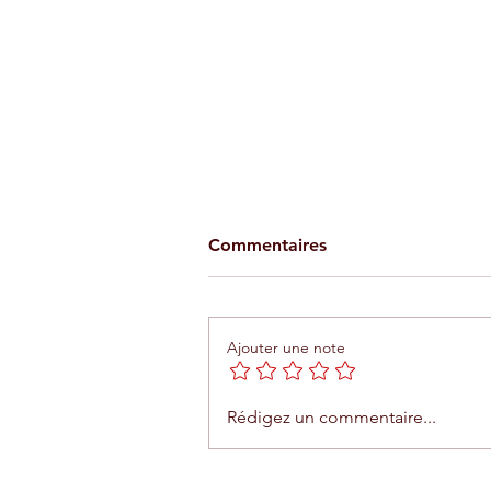
Commentaires
Ajouter une note
Agadir : le Trambus entrera
Rédigez un commentaire...
en fonction le 19 avril 2026