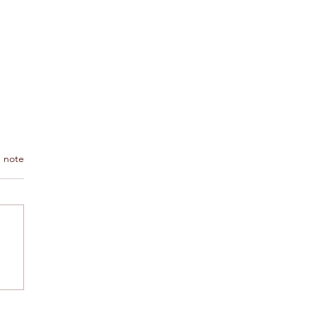
 note
rquoi Agadir est
iment une ville
ristique