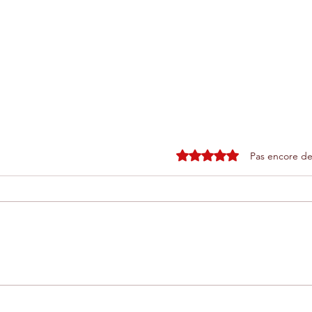
Noté 0 étoile sur 5.
Pas encore de
Téléphérique d'Agadir : une
Pou
expérience unique entre mer
vra
et montagne
tou