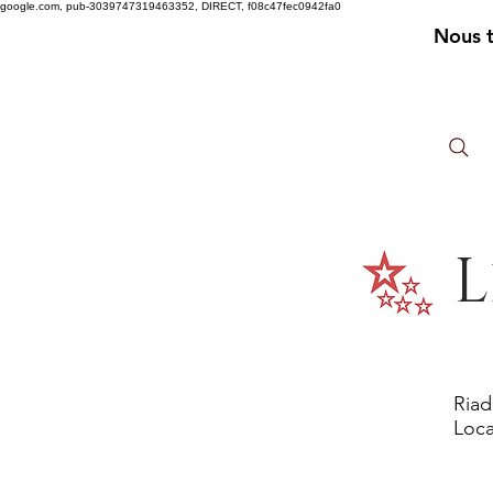
google.com, pub-3039747319463352, DIRECT, f08c47fec0942fa0
Nous 
L
Riad
Loca