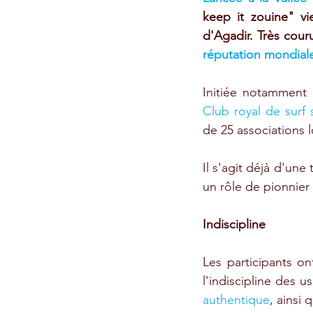
keep it zouine" v
d'Agadir. Très cour
réputation mondial
Initiée notamment 
Club royal de surf s
de 25 associations l
Il s'agit déjà d'une 
un rôle de pionnier
Indiscipline
Les participants o
l'indiscipline des 
authentique
, ainsi 