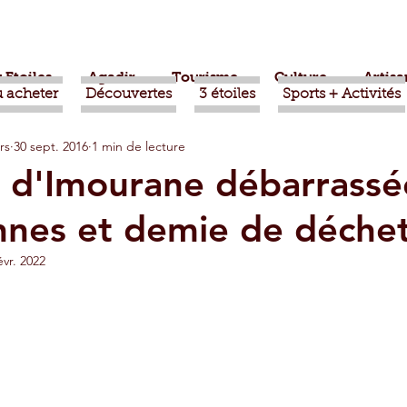
 Etoiles
Agadir
Tourisme
Culture
Artisa
 acheter
Découvertes
3 étoiles
Sports + Activités
rs
30 sept. 2016
1 min de lecture
bère
Politique
Taroudant
International
e d'Imourane débarrassé
nnes et demie de déche
ts
Mohammed VI
Economie
Déconseillé
évr. 2022
sport
Aziz Akhannouch
Sport
Essaouira
azate
Taghazout
Tafraout