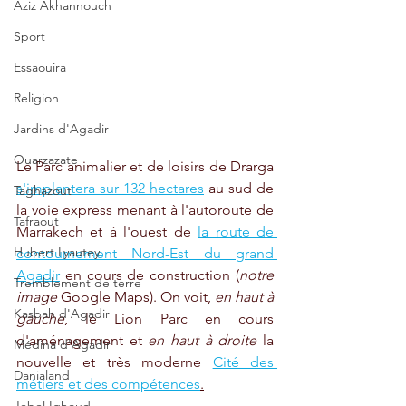
Aziz Akhannouch
Sport
Essaouira
Religion
Jardins d'Agadir
Ouarzazate
Le Parc animalier et de loisirs de Drarga 
s'implantera sur 132 hectares
 au sud de 
Taghazout
la voie express menant à l'autoroute de 
Tafraout
Marrakech et à l'ouest de 
la route de 
Hubert Lyautey
contournement Nord-Est du grand 
Agadir
 en cours de construction (
notre 
Tremblement de terre
image
 Google Maps). On voit, 
en haut à 
Kasbah d'Agadir
gauche
, le Lion Parc en cours 
d'aménagement et 
en haut à droite
 la 
Médina d'Agadir
nouvelle et très moderne 
Cité des 
Danialand
métiers et des compétences
.