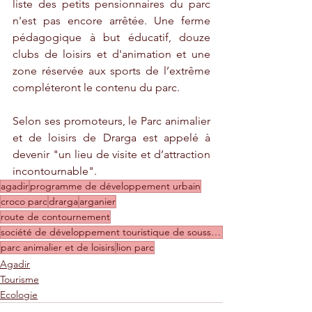
liste des petits pensionnaires du parc 
n'est pas encore arrêtée. Une ferme 
pédagogique à but éducatif, douze 
clubs de loisirs et d'animation et une 
zone réservée aux sports de l’extrême 
compléteront le contenu du parc. 
Selon ses promoteurs, le Parc animalier 
et de loisirs de Drarga est appelé à 
devenir "un lieu de visite et d’attraction 
incontournable". 
agadir
programme de développement urbain
croco parc
drarga
arganier
route de contournement
société de développement touristique de souss massa
parc animalier et de loisirs
lion parc
Agadir
Tourisme
Ecologie