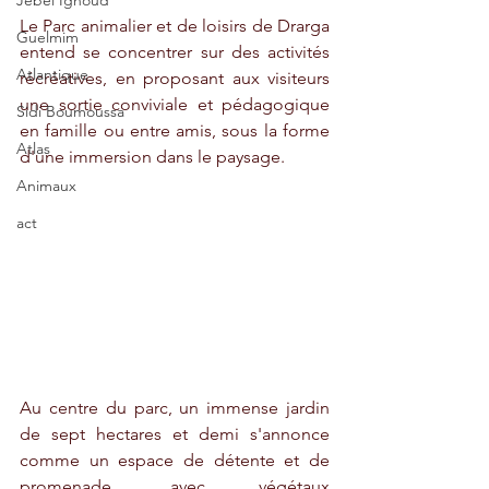
Jebel Ighoud
Le Parc animalier et de loisirs de Drarga 
Guelmim
entend se concentrer sur des activités 
Atlantique
récréatives, en proposant aux visiteurs 
une sortie conviviale et pédagogique 
Sidi Boumoussa
en famille ou entre amis, sous la forme 
Atlas
d'une immersion dans le paysage. 
Animaux
act
Au centre du parc, un immense jardin 
de sept hectares et demi s'annonce 
comme un espace de détente et de 
promenade, avec végétaux 