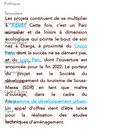
Politique
Taroudant
Les projets continuent de se multiplier 
International
à 
Agadir.
 Cette fois, c'est un Parc 
animalier et de loisirs à dimension 
Marrakech
écologique qui pointe le bout de son 
Alimentation
nez à Drarga, à proximité du 
Croco 
Evénements
Parc
, dont le succès ne se dément pas, 
et du 
Lion Parc
, dont l'ouverture est 
Mohammed VI
annoncée pour la fin 2022. Le porteur 
Economie
du projet est la Société du 
développement du tourisme de Souss-
Déconseillé
Massa (SDR) en tant que maître 
Ouled Teima
d’ouvrage, dans le cadre du 
Programme de développement urbain
. 
Vidéos
Un appel d’offres vient d'être lancé 
Tiznit
pour la réalisation des études 
Transport
techniques d’aménagement.