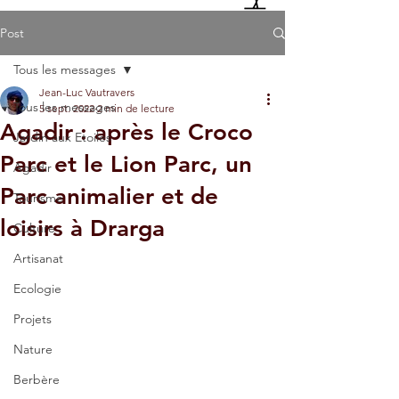
Post
Tous les messages
Jean-Luc Vautravers
Tous les messages
5 sept. 2022
2 min de lecture
Agadir : après le Croco
Jardin aux Etoiles
Parc et le Lion Parc, un
Agadir
Parc animalier et de
Tourisme
loisirs à Drarga
Culture
Artisanat
Ecologie
Projets
Nature
Berbère